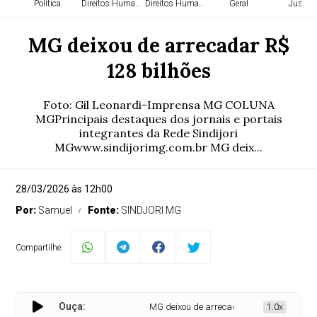
Política
Direitos Humanos
Direitos Humanos
Geral
Justiça
MG deixou de arrecadar R$
128 bilhões
Foto: Gil Leonardi-Imprensa MG COLUNA
MGPrincipais destaques dos jornais e portais
integrantes da Rede Sindijori
MGwww.sindijorimg.com.br MG deix...
28/03/2026 às 12h00
Por:
Samuel
Fonte:
SINDJORI MG
Compartilhe:
Ouça:
MG deixou de arrecadar R$ 128 bilhões
1.0x