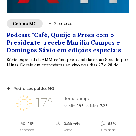
Coluna MG
Há 2 semanas
Podcast "Café, Queijo e Prosa com o
Presidente" recebe Marília Campos e
Domingos Sávio em edições especiais
Série especial da AMM reúne pré-candidatos ao Senado por
Minas Gerais em entrevistas ao vivo nos dias 27 e 28 de
julho A Associação Mineira de Muni...
Pedro Leopoldo, MG
17°
Tempo limpo
Mín.
19°
Máx.
32°
16°
0.8km/h
63%
Sensação
Vento
Umidade