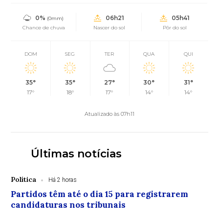
0%
06h21
05h41
(0mm)
Chance de chuva
Nascer do sol
Pôr do sol
DOM
SEG
TER
QUA
QUI
35°
35°
27°
30°
31°
17°
18°
17°
14°
14°
Atualizado às 07h11
Últimas notícias
Política
Há 2 horas
Partidos têm até o dia 15 para registrarem
candidaturas nos tribunais