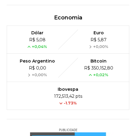
Economia
Dólar
Euro
R$ 5,08
R$ 5,87
+0,04%
+0,00%
Peso Argentino
Bitcoin
R$ 0,00
R$ 350,152,80
+0,00%
+0,02%
Ibovespa
172,513,42 pts
-1.73%
PUBLICIDADE