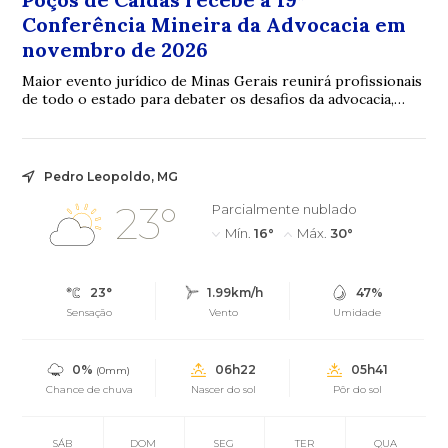
Conferência Mineira da Advocacia em
novembro de 2026
Maior evento jurídico de Minas Gerais reunirá profissionais
de todo o estado para debater os desafios da advocacia,
inovação e fortalecimento insti...
Pedro Leopoldo, MG
23°
Parcialmente nublado
Mín.
16°
Máx.
30°
23°
1.99km/h
47%
Sensação
Vento
Umidade
0%
06h22
05h41
(0mm)
Chance de chuva
Nascer do sol
Pôr do sol
SÁB
DOM
SEG
TER
QUA