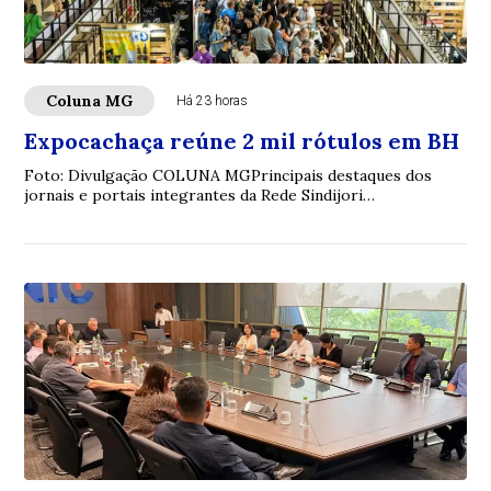
Coluna MG
Há 23 horas
Expocachaça reúne 2 mil rótulos em BH
Foto: Divulgação COLUNA MGPrincipais destaques dos
jornais e portais integrantes da Rede Sindijori
MGwww.sindijorimg.com.br Expocachaça reúne 2 mi...