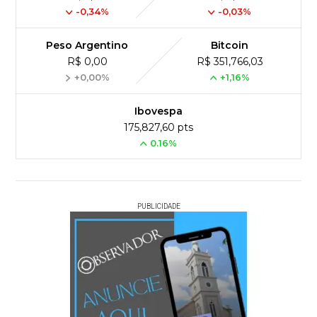
-0,34%
-0,03%
Peso Argentino
Bitcoin
R$ 0,00
R$ 351,766,03
+0,00%
+1,16%
Ibovespa
175,827,60 pts
0.16%
PUBLICIDADE