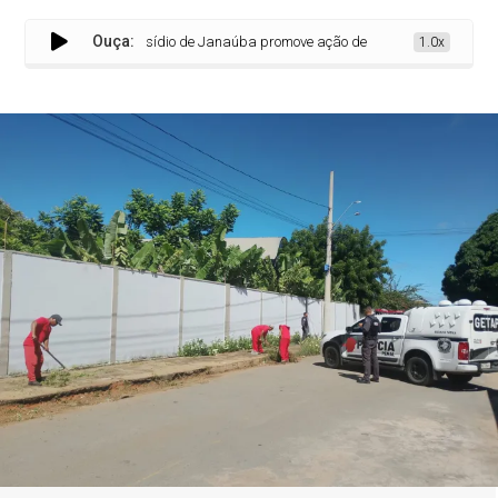
Ouça:
Presídio de Janaúba promove ação de limpeza em espaços públ
1.0x