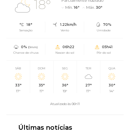
18°
Parcialmente nublado
Mín.
16°
Máx.
30°
18°
1.22km/h
70%
Sensação
Vento
Umidade
0%
06h22
05h41
(0mm)
Chance de chuva
Nascer do sol
Pôr do sol
SÁB
DOM
SEG
TER
QUA
33°
35°
36°
27°
30°
17°
17°
19°
17°
14°
Atualizado às 06h11
Últimas notícias