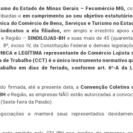
rismo do Estado de Minas Gerais – Fecomércio MG,
c
ribuídas e
em cumprimento ao seu objetivo estatutário
mica do Comércio de Bens, Serviços e Turismo no Esta
ndicatos a ela filiados,
em amplo e irrestrito apoio 
e e Região –
SINDILOJAS-BH
e suas mais de 45 (quarenta
 8º, inciso IV, da Constituição Federal e demais legislaçõ
 ÚNICA e LEGÍTIMA representante do Comércio Lojista 
a de Trabalho (CCT) é o único instrumento normativo q
balho em dias de feriado, conforme art. 6º-A da L
do firmada, até a presente data, a
Convenção Coletiva 
BH
e Região, as empresas NÃO estão autorizadas a convoc
(Sexta-feira da Paixão).
ociações e manterá seus representados devidamen
a nota emitida pela CDL/BH nos órgãos de imprensa es