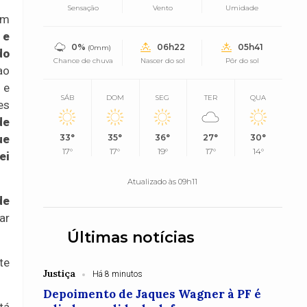
Sensação
Vento
Umidade
om
 e
0%
06h22
05h41
(0mm)
do
Chance de chuva
Nascer do sol
Pôr do sol
ao
 e
SÁB
DOM
SEG
TER
QUA
es
de
ue
33°
35°
36°
27°
30°
17°
17°
19°
17°
14°
ei
Atualizado às 09h11
de
ar
Últimas notícias
te
Justiça
Há 8 minutos
Depoimento de Jaques Wagner à PF é
tá