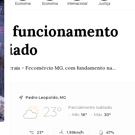
e
Economia
Economia
Internacional
Justiça
Saúd
ra funcionamento
eriado
nas Gerais – Fecomércio MG, com fundamento na...
Pedro Leopoldo, MG
23°
Parcialmente nublado
Mín.
16°
Máx.
30°
23°
1.99km/h
47%