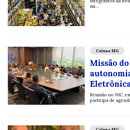
integrantes da Re
mi...
Coluna MG
Missão do
autonomia
Eletrônic
Reunião no NIC, em
participa de agenda
Coluna MG