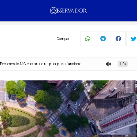
PUBLICIDADE
Compartilhe:
o MG esclarece regras para funcionamento do comércio em BH no feriado
1.0x
mento
Tecnologia
Economia
Dom Walmor
Dr.