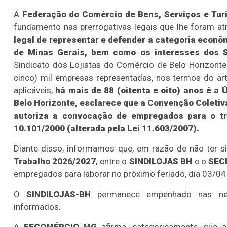
A
Federação do Comércio de Bens, Serviços e Tu
fundamento nas prerrogativas legais que lhe foram at
legal de representar e defender a categoria econô
de Minas Gerais, bem como os interesses dos Si
Sindicato dos Lojistas do Comércio de Belo Horizont
cinco) mil empresas representadas, nos termos do art.
aplicáveis,
há mais de 88 (oitenta e oito) anos é a
Belo Horizonte, esclarece que a Convenção Coletiv
autoriza a convocação de empregados para o tra
10.101/2000 (alterada pela Lei 11.603/2007).
Diante disso, informamos que, em razão de não ter si
Trabalho 2026/2027
, entre o
SINDILOJAS BH
e o
SEC
empregados para laborar no próximo feriado, dia 03/04 
O
SINDILOJAS-BH
permanece empenhado nas neg
informados.
A
FECOMÉRCIO MG
afirma, categoricamente, que 