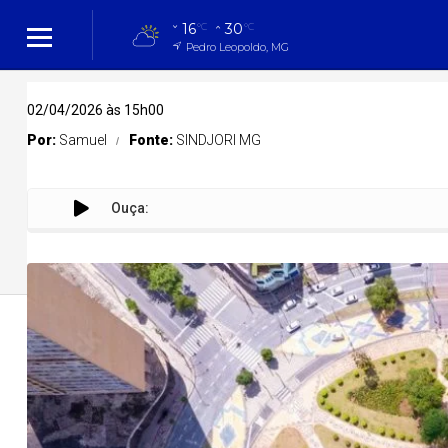
16
30
°C
°C
Pedro Leopoldo, MG
02/04/2026 às 15h00
Por:
Samuel
Fonte:
SINDJORI MG
Ouça:
Fecomérci
Cidades
Cidades
Política
Entreteni