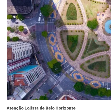
Justiça
Direitos Humanos
Direitos Humanos
Economia
Econom
Fecomércio MG e
do co
Atenção Lojista de Belo Horizonte A Federação d
Atenção Lojista de Belo Horizonte