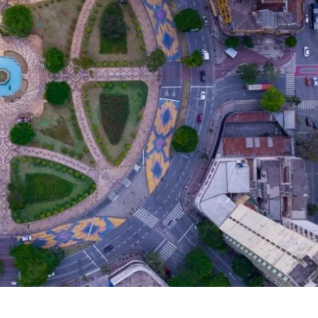
ia
Economia
Economia
Direitos Humanos
Justiça
Saúd
sclarece regras pa
mércio em BH no f
o Comércio de Bens, Serviços e Turismo do Estado de Mi