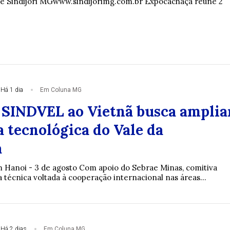
de Sindijori MGwww.sindijorimg.com.br Expocachaça reúne 2
Há 1 dia
Em Coluna MG
 SINDVEL ao Vietnã busca amplia
 tecnológica do Vale da
a
 Hanoi - 3 de agosto Com apoio do Sebrae Minas, comitiva
 técnica voltada à cooperação internacional nas áreas...
Há 2 dias
Em Coluna MG