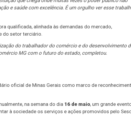
tituição que chega onde muitas vezes o poder público não
ação e saúde com excelência. É um orgulho ver esse trabal
ra qualificada, alinhada às demandas do mercado,
 do setor terciário.
lorização do trabalhador do comércio e do desenvolvimento 
comércio MG com o futuro do estado, completou.
ndário oficial de Minas Gerais como marco de reconhecimen
 anualmente, na semana do dia
16 de maio
, um grande event
entar à sociedade os serviços e ações promovidos pelo Ses