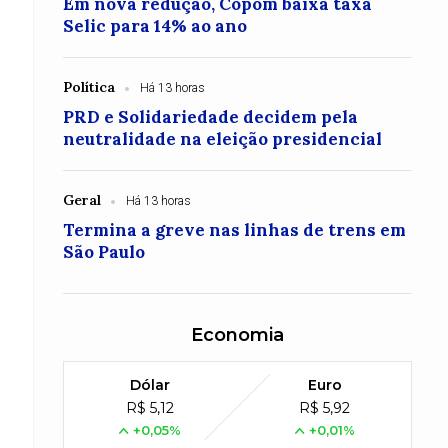
Em nova redução, Copom baixa taxa
Selic para 14% ao ano
Política
Há 13 horas
PRD e Solidariedade decidem pela
neutralidade na eleição presidencial
Geral
Há 13 horas
Termina a greve nas linhas de trens em
São Paulo
Economia
Dólar
Euro
R$ 5,12
R$ 5,92
+0,05%
+0,01%