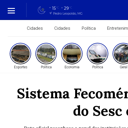
15
29
°C
°C
Pedro Leopoldo, MG
Cidades
Cidades
Política
Entreteni
Esportes
Política
Economia
Política
Geral
Sistema Fecomérc
do Sesc