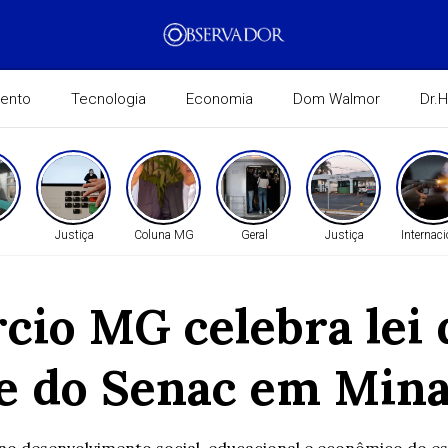
mento
Tecnologia
Economia
Dom Walmor
Dr.
Justiça
Coluna MG
Geral
Justiça
Internaci
io MG celebra lei q
 e do Senac em Mina