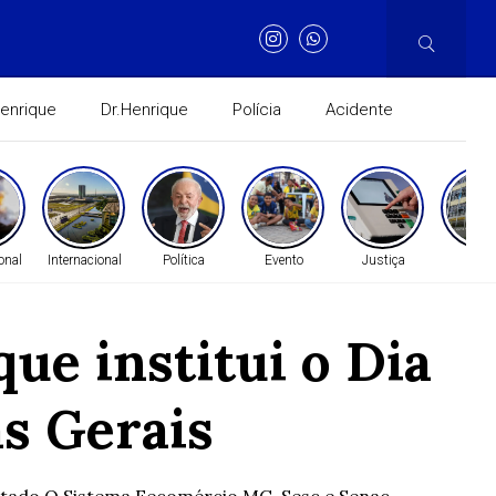
Henrique
Dr.Henrique
Polícia
Acidente
onal
Internacional
Política
Evento
Justiça
Gera
ue institui o Dia
s Gerais