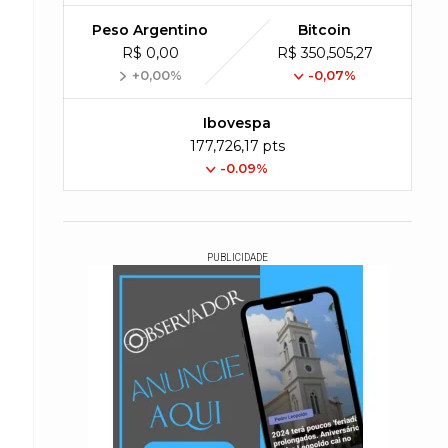
Peso Argentino
Bitcoin
R$ 0,00
R$ 350,505,27
+0,00%
-0,07%
Ibovespa
177,726,17 pts
-0.09%
PUBLICIDADE