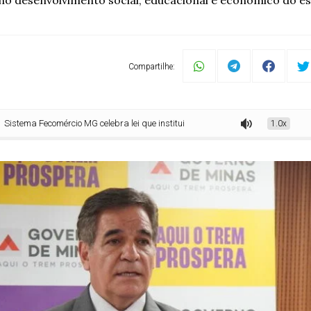
s no desenvolvimento social, educacional e econômico do 
Compartilhe:
Fecomércio MG celebra lei que institui o Dia do Sesc e do Senac em Minas Gerai
1.0x