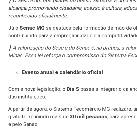
┃ O Sesc é um dos pilares do nosso Sistema. É uma ins
alcança, promovendo cidadania, acesso à cultura, educ
reconhecido oficialmente.
Já o
Senac MG
se destaca pela formação de mão de ob
contribuindo para a empregabilidade e a competitividade
┃ A valorização do Sesc e do Senac é, na prática, a va
Minas. Essa lei reforça o compromisso do Sistema Fe
Evento anual e calendário oficial
Com a nova legislação, o
Dia S
passa a integrar o cale
das instituições.
A partir de agora, o Sistema Fecomércio MG realizará,
gratuito, reunindo mais de
30 mil pessoas
, para apres
e pelo Senac.