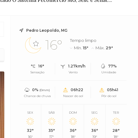
estado O Sistema Fecomércio MG, Sesc e Senac...
Pedro Leopoldo, MG
16°
Tempo limpo
Mín.
15°
Máx.
29°
s
16°
1.27km/h
77%
Sensação
Vento
Umidade
0%
06h22
05h41
(0mm)
Chance de chuva
Nascer do sol
Pôr do sol
SEX
SÁB
DOM
SEG
TER
32°
35°
36°
36°
28°
16°
17°
18°
19°
18°