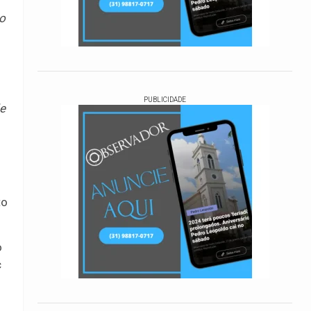
ho
PUBLICIDADE
de
to
o
c