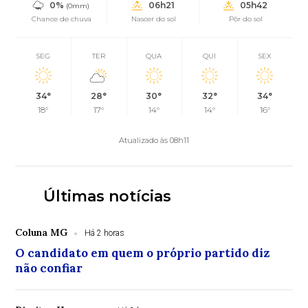
0%
06h21
05h42
(0mm)
Chance de chuva
Nascer do sol
Pôr do sol
SEG
TER
QUA
QUI
SEX
34°
28°
30°
32°
34°
18°
17°
14°
14°
16°
Atualizado às 08h11
Últimas notícias
Coluna MG
Há 2 horas
O candidato em quem o próprio partido diz
não confiar