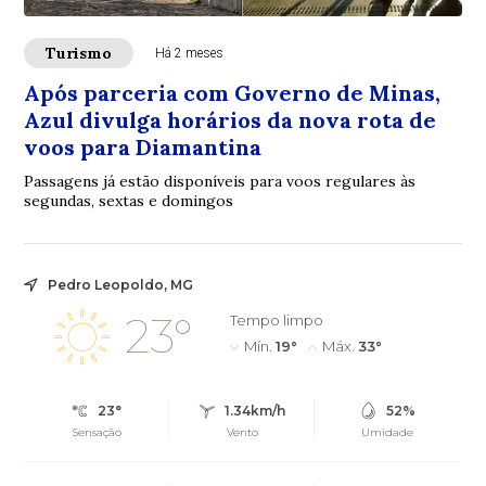
Turismo
Há 2 meses
Após parceria com Governo de Minas,
Azul divulga horários da nova rota de
voos para Diamantina
Passagens já estão disponíveis para voos regulares às
segundas, sextas e domingos
Pedro Leopoldo, MG
23°
Tempo limpo
Mín.
19°
Máx.
33°
23°
1.34km/h
52%
Sensação
Vento
Umidade