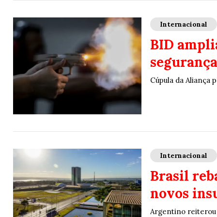
Internacional
BID ampli
segurança
Cúpula da Aliança 
Internacional
Brasil re
novos insu
Argentino reiterou