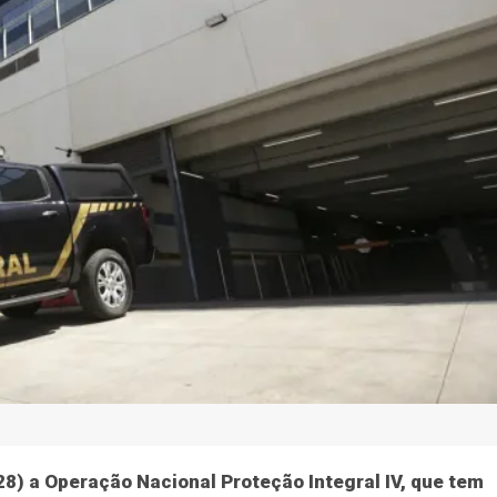
a
Direitos Humanos
Coluna MG
Saúde
Saúde
Saúd
 em 27 estados con
infantojuvenil
ntegra investigação internacional que ocorre em outros 15
(28) a Operação Nacional Proteção Integral IV, que tem