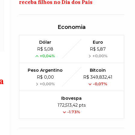
receba filhos no Dia dos Pais
Economia
Dólar
Euro
R$ 5,08
R$ 5,87
+0,04%
+0,00%
Peso Argentino
Bitcoin
R$ 0,00
R$ 349,832,41
a
+0,00%
-0,07%
Ibovespa
172,513,42 pts
-1.73%