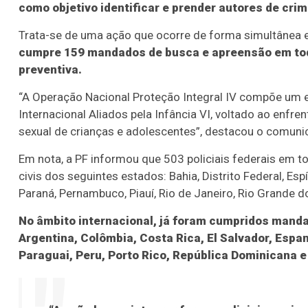
como objetivo identificar e prender autores de cri
Trata-se de uma ação que ocorre de forma simultânea 
cumpre 159 mandados de busca e apreensão em tod
preventiva.
“A Operação Nacional Proteção Integral IV compõe um
Internacional Aliados pela Infância VI, voltado ao enfr
sexual de crianças e adolescentes”, destacou o comuni
Em nota, a PF informou que 503 policiais federais em t
civis dos seguintes estados: Bahia, Distrito Federal, Es
Paraná, Pernambuco, Piauí, Rio de Janeiro, Rio Grande do
No âmbito internacional, já foram cumpridos mand
Argentina, Colômbia, Costa Rica, El Salvador, Esp
Paraguai, Peru, Porto Rico, República Dominicana e