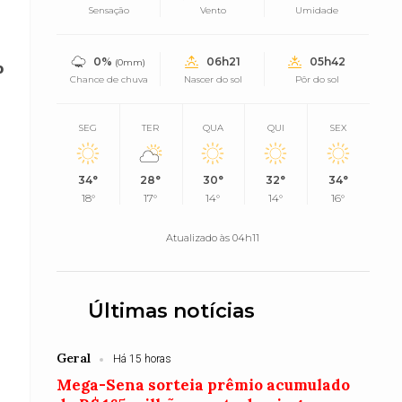
Sensação
Vento
Umidade
0%
06h21
05h42
(0mm)
o
Chance de chuva
Nascer do sol
Pôr do sol
SEG
TER
QUA
QUI
SEX
34°
28°
30°
32°
34°
18°
17°
14°
14°
16°
Atualizado às 04h11
Últimas notícias
Geral
Há 15 horas
Mega-Sena sorteia prêmio acumulado