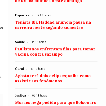
de R$ 165 milhões neste domingo
Esportes
Há 15 horas
Tenista Bia Haddad anuncia pausa na
carreira neste segundo semestre
os
Saúde
Há 16 horas
Paulistanos enfrentam filas para tomar
vacina contra sarampo
Geral
Há 17 horas
Agosto terá dois eclipses; saiba como
s
assistir aos fenômenos
Justiça
Há 18 horas
Moraes nega pedido para que Bolsonaro