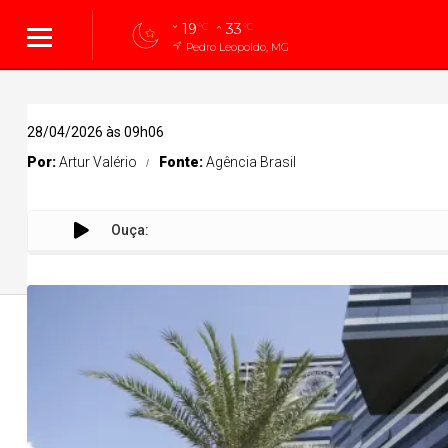
19
33
°C
°C
Pedro Leopoldo, MG
28/04/2026 às 09h06
Por:
Artur Valério
Fonte:
Agência Brasil
Ouça:
P
Cidades
Cidades
Política
Entreteni