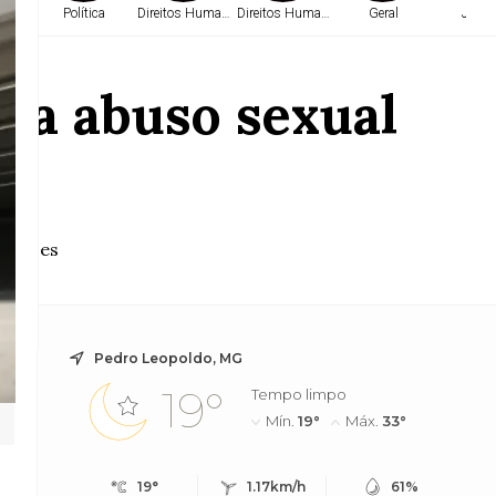
e
Política
Direitos Humanos
Direitos Humanos
Geral
Justi
tra abuso sexual
 países
Pedro Leopoldo, MG
19°
Tempo limpo
Mín.
19°
Máx.
33°
19°
1.17km/h
61%