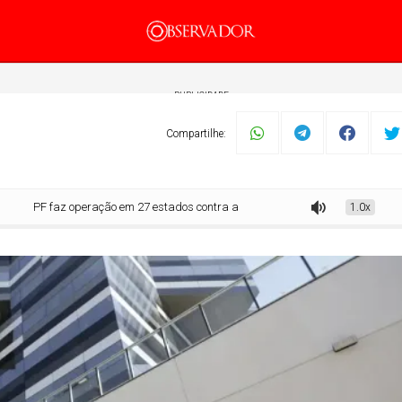
PUBLICIDADE
Compartilhe:
F faz operação em 27 estados contra abuso sexual infantojuvenil
1.0x
mento
Tecnologia
Economia
Dom Walmor
Dr.