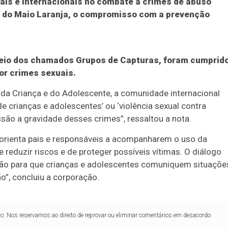
nais e internacionais no combate a crimes de abuso
to do Maio Laranja, o compromisso com a prevenção
eio dos chamados Grupos de Capturas, foram cumprid
or crimes sexuais.
 da Criança e do Adolescente, a comunidade internacional
e crianças e adolescentes’ ou ‘violência sexual contra
isão a gravidade desses crimes”, ressaltou a nota.
e orienta pais e responsáveis a acompanharem o uso da
 reduzir riscos e de proteger possíveis vítimas. O diálogo
ação para que crianças e adolescentes comuniquem situaçõe
”, concluiu a corporação.
lo. Nos reservamos ao direito de reprovar ou eliminar comentários em desacordo