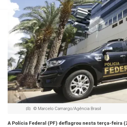
Geral
Esportes
Saúde
Geral
Justiç
PF faz operação
Ação i
© Marcelo Camargo/Agência Brasil
A Polícia Federal (PF) deflagrou nesta terça-feira 