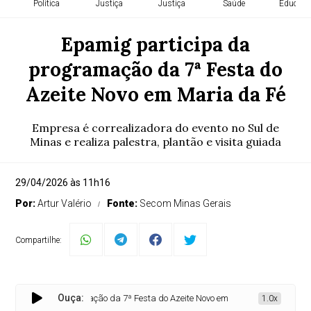
Política
Justiça
Justiça
Saúde
Educaçã
Epamig participa da
programação da 7ª Festa do
Azeite Novo em Maria da Fé
Empresa é correalizadora do evento no Sul de
Minas e realiza palestra, plantão e visita guiada
29/04/2026 às 11h16
Por:
Artur Valério
Fonte:
Secom Minas Gerais
Compartilhe:
Ouça:
ticipa da programação da 7ª Festa do Azeite Novo em Maria da Fé
1.0x