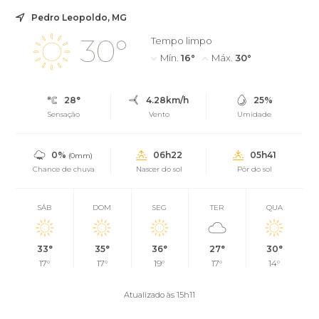
Pedro Leopoldo, MG
30°
Tempo limpo
Mín.
16°
Máx.
30°
28°
4.28km/h
25%
Sensação
Vento
Umidade
0%
06h22
05h41
(0mm)
Chance de chuva
Nascer do sol
Pôr do sol
SÁB
DOM
SEG
TER
QUA
33°
35°
36°
27°
30°
17°
17°
19°
17°
14°
Atualizado às 15h11