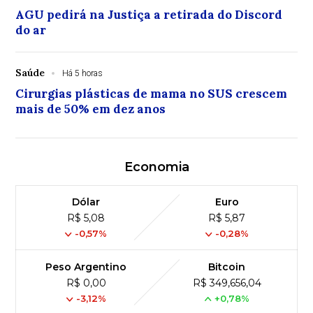
AGU pedirá na Justiça a retirada do Discord
do ar
Saúde
Há 5 horas
Cirurgias plásticas de mama no SUS crescem
mais de 50% em dez anos
Economia
Dólar
Euro
R$ 5,08
R$ 5,87
-0,57%
-0,28%
Peso Argentino
Bitcoin
R$ 0,00
R$ 349,656,04
-3,12%
+0,78%