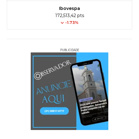
Ibovespa
172,513,42 pts
-1.73%
PUBLICIDADE