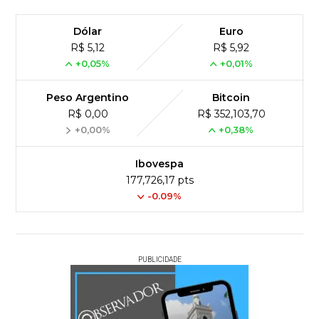
Dólar
Euro
R$ 5,12
R$ 5,92
+0,05%
+0,01%
Peso Argentino
Bitcoin
R$ 0,00
R$ 352,103,70
+0,00%
+0,38%
Ibovespa
177,726,17 pts
-0.09%
PUBLICIDADE