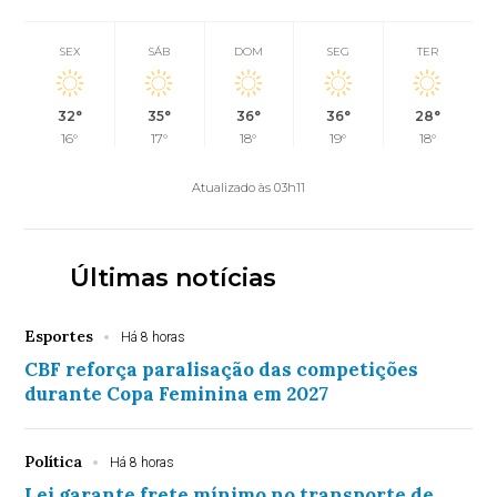
SEX
SÁB
DOM
SEG
TER
32°
35°
36°
36°
28°
16°
17°
18°
19°
18°
Atualizado às 03h11
Últimas notícias
Esportes
Há 8 horas
CBF reforça paralisação das competições
durante Copa Feminina em 2027
Política
Há 8 horas
Lei garante frete mínimo no transporte de