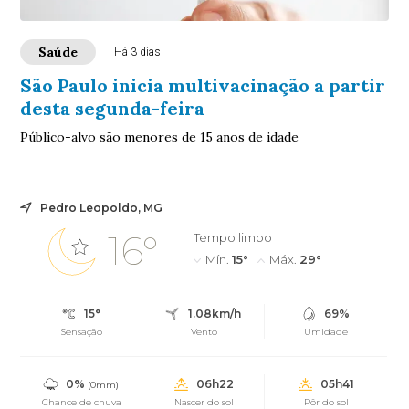
Saúde
Há 3 dias
São Paulo inicia multivacinação a partir
desta segunda-feira
Público-alvo são menores de 15 anos de idade
Pedro Leopoldo, MG
16°
Tempo limpo
Mín.
15°
Máx.
29°
15°
1.08km/h
69%
Sensação
Vento
Umidade
0%
06h22
05h41
(0mm)
Chance de chuva
Nascer do sol
Pôr do sol