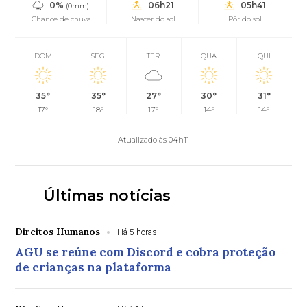
0%
06h21
05h41
(0mm)
Chance de chuva
Nascer do sol
Pôr do sol
DOM
SEG
TER
QUA
QUI
35°
35°
27°
30°
31°
17°
18°
17°
14°
14°
Atualizado às 04h11
Últimas notícias
Direitos Humanos
Há 5 horas
AGU se reúne com Discord e cobra proteção
de crianças na plataforma