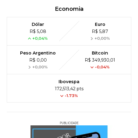
Economia
Dólar
Euro
R$ 5,08
R$ 5,87
+0,04%
+0,00%
Peso Argentino
Bitcoin
R$ 0,00
R$ 349,930,01
+0,00%
-0,04%
Ibovespa
172,513,42 pts
-1.73%
PUBLICIDADE