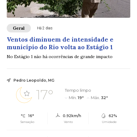
Geral
Há 2 dias
Ventos diminuem de intensidade e
município do Rio volta ao Estágio 1
No Estágio 1 não há ocorrências de grande impacto
Pedro Leopoldo, MG
17°
Tempo limpo
Mín.
19°
Máx.
32°
16°
0.92km/h
62%
Sensação
Vento
Umidade