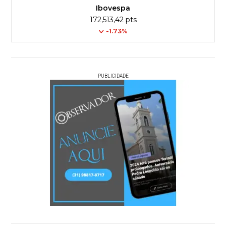
Ibovespa
172,513,42 pts
-1.73%
PUBLICIDADE