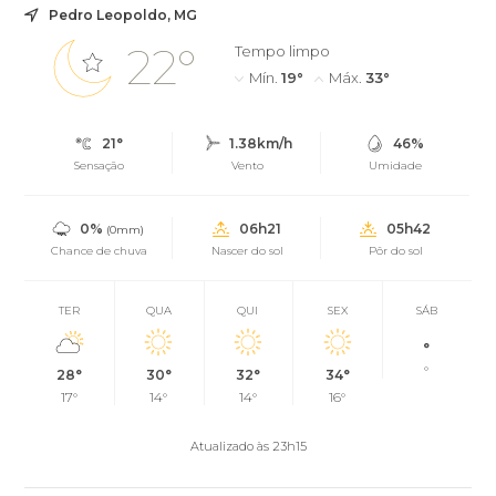
Pedro Leopoldo, MG
22°
Tempo limpo
Mín.
19°
Máx.
33°
21°
1.38km/h
46%
Sensação
Vento
Umidade
0%
06h21
05h42
(0mm)
Chance de chuva
Nascer do sol
Pôr do sol
TER
QUA
QUI
SEX
SÁB
°
°
28°
30°
32°
34°
17°
14°
14°
16°
Atualizado às 23h15