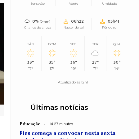
Sensação
Vento
Umidade
0%
06h22
05h41
(0mm)
Chance de chuva
Nascer do sol
Pôr do sol
SÁB
DOM
SEG
TER
QUA
33°
35°
36°
27°
30°
17°
17°
19°
17°
14°
Atualizado às 12h11
Últimas notícias
Educação
Há 37 minutos
ª
Fies começa a convocar nesta sexta