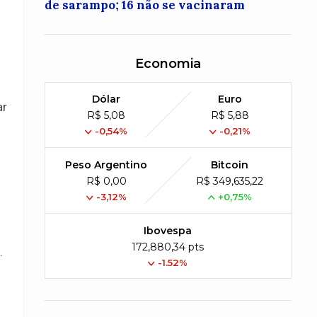
de sarampo; 16 não se vacinaram
Economia
Dólar
Euro
ar
R$ 5,08
R$ 5,88
-0,54%
-0,21%
Peso Argentino
Bitcoin
R$ 0,00
R$ 349,635,22
-3,12%
+0,75%
Ibovespa
172,880,34 pts
.
-1.52%