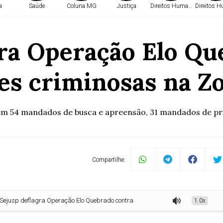
a
Saúde
Coluna MG
Justiça
Direitos Humanos
Direitos 
gra Operação Elo Qu
es criminosas na Z
m 54 mandados de busca e apreensão, 31 mandados de pris
Compartilhe:
eflagra Operação Elo Quebrado contra organizações criminosas na Zona da M
1.0x