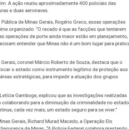
im. A ação reuniu aproximadamente 400 policiais das
turas e duas aeronaves.
 Pública de Minas Gerais, Rogério Greco, essas operações
ime organizado. “O recado é que as facções que tentarem
ras operações de porte ainda maior estão em planejamento,
recisam entender que Minas não é um bom lugar para pratic
 Gerais, coronel Márcio Roberto de Souza, destaca que o
olocar o estado como instrumento legítimo de proteção aos
reas estratégicas, para impedir a atuação dos grupos
l Letícia Gamboge, explicou que as investigações realizadas
 colaborando para a diminuição da criminalidade no estado
inue, cada vez mais, um estado seguro para se viver.”
 Minas Gerais, Richard Murad Macedo, a Operação Elo
egurança de Minas. “A Polícia Federal colabora prestando