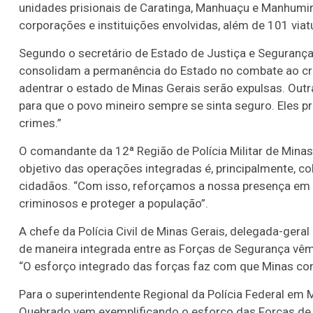
unidades prisionais de Caratinga, Manhuaçu e Manhumir
corporações e instituições envolvidas, além de 101 via
Segundo o secretário de Estado de Justiça e Segurança
consolidam a permanência do Estado no combate ao cr
adentrar o estado de Minas Gerais serão expulsas. Out
para que o povo mineiro sempre se sinta seguro. Eles p
crimes.”
O comandante da 12ª Região de Polícia Militar de Minas
objetivo das operações integradas é, principalmente, c
cidadãos. “Com isso, reforçamos a nossa presença em á
criminosos e proteger a população”.
A chefe da Polícia Civil de Minas Gerais, delegada-gera
de maneira integrada entre as Forças de Segurança vêm
“O esforço integrado das forças faz com que Minas cont
Para o superintendente Regional da Polícia Federal em
Quebrado vem exemplificando o esforço das Forças de S