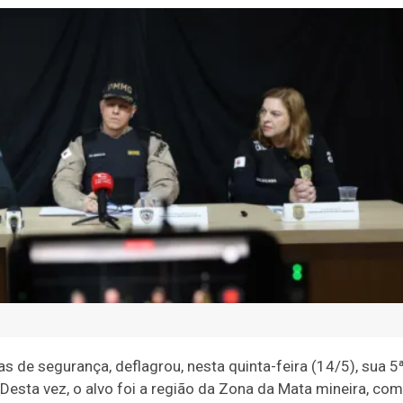
 de segurança, deflagrou, nesta quinta-feira (14/5), sua 5
Desta vez, o alvo foi a região da Zona da Mata mineira, com