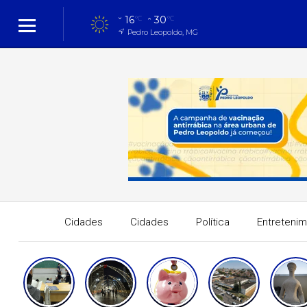
16
30
°C
°C
Pedro Leopoldo, MG
Cidades
Cidades
Política
Entreteni