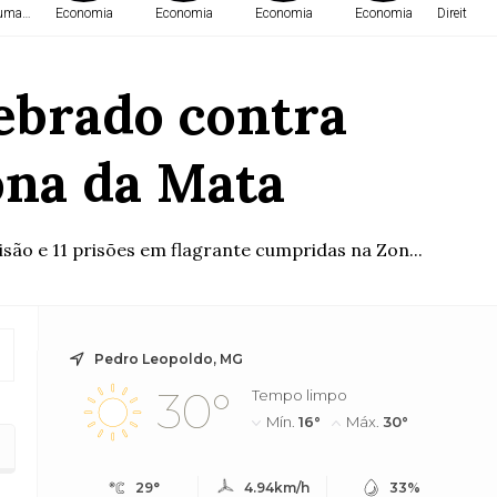
Humanos
Economia
Economia
Economia
Economia
Direitos 
ebrado contra
ona da Mata
ão e 11 prisões em flagrante cumpridas na Zon...
Pedro Leopoldo, MG
30°
Tempo limpo
Mín.
16°
Máx.
30°
ata
29°
4.94km/h
33%