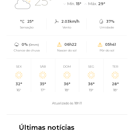
25°
Mín.
15°
Máx.
29°
25°
2.03km/h
37%
Sensação
Vento
Umidade
0%
06h22
05h41
(0mm)
Chance de chuva
Nascer do sol
Pôr do sol
SEX
SÁB
DOM
SEG
TER
32°
35°
36°
36°
28°
16°
17°
18°
19°
18°
Atualizado às 18h11
Últimas notícias