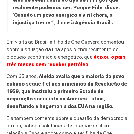
eles se deem conta do tipo de inimigos que
realmente podemos ser. Porque Fidel disse:
'Quando um povo enérgico e viril chora, a
injustiça treme'”, disse à
Agência Brasil
.
Em visita ao Brasil, a filha de Che Guevera comentou
sobre a situação da ilha após o endurecimento do
bloqueio econômico e energético, que
deixou o país
três meses sem receber petróleo
.
Com 65 anos,
Aleida avalia que a maioria do povo
cubano segue fiel aos princípios da Revolução de
1959, que instituiu o primeiro Estado de
inspiração socialista na América Latina,
desafiando a hegemonia dos EUA na região.
Ela também comenta sobre a questão da democracia
na ilha; sobre a solidariedade internacional em
relação a Cuba e sobre como é ser filha de Che