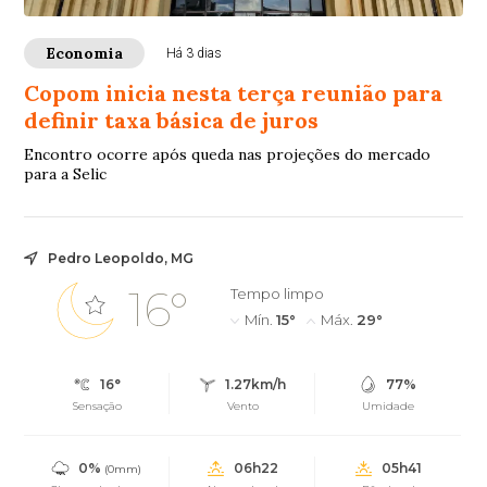
Economia
Há 3 dias
Copom inicia nesta terça reunião para
definir taxa básica de juros
Encontro ocorre após queda nas projeções do mercado
para a Selic
Pedro Leopoldo, MG
16°
Tempo limpo
Mín.
15°
Máx.
29°
16°
1.27km/h
77%
Sensação
Vento
Umidade
0%
06h22
05h41
(0mm)