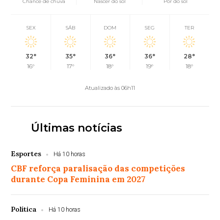
Chance de chuva
Nascer do sol
Pôr do sol
SEX
SÁB
DOM
SEG
TER
32°
35°
36°
36°
28°
16°
17°
18°
19°
18°
Atualizado às 06h11
Últimas notícias
Esportes
Há 10 horas
CBF reforça paralisação das competições
durante Copa Feminina em 2027
Política
Há 10 horas