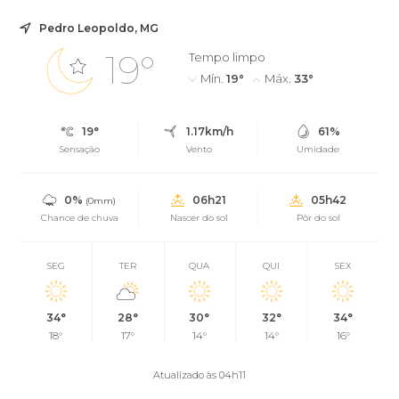
Pedro Leopoldo, MG
19°
Tempo limpo
Mín.
19°
Máx.
33°
19°
1.17km/h
61%
Sensação
Vento
Umidade
0%
06h21
05h42
(0mm)
Chance de chuva
Nascer do sol
Pôr do sol
SEG
TER
QUA
QUI
SEX
34°
28°
30°
32°
34°
18°
17°
14°
14°
16°
Atualizado às 04h11