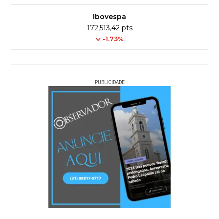
Ibovespa
172,513,42 pts
-1.73%
PUBLICIDADE