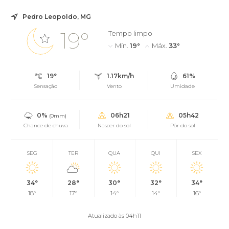
Pedro Leopoldo, MG
19°
Tempo limpo
Mín.
19°
Máx.
33°
19°
1.17km/h
61%
Sensação
Vento
Umidade
0%
06h21
05h42
(0mm)
Chance de chuva
Nascer do sol
Pôr do sol
SEG
TER
QUA
QUI
SEX
34°
28°
30°
32°
34°
18°
17°
14°
14°
16°
Atualizado às 04h11