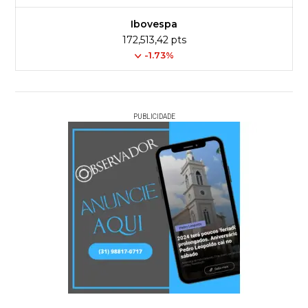
Ibovespa
172,513,42 pts
-1.73%
PUBLICIDADE