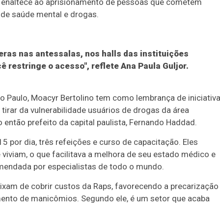
que enaltece ao aprisionamento de pessoas que cometem
 de saúde mental e drogas.
ras nas antessalas, nos halls das instituições
restringe o acesso", reflete Ana Paula Guljor.
o Paulo, Moacyr Bertolino tem como lembrança de iniciativ
irar da vulnerabilidade usuários de drogas da área
então prefeito da capital paulista, Fernando Haddad.
15 por dia, três refeições e curso de capacitação. Eles
iviam, o que facilitava a melhora de seu estado médico e
comendada por especialistas de todo o mundo.
eixam de cobrir custos da Raps, favorecendo a precarização
ento de manicômios. Segundo ele, é um setor que acaba