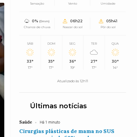
Sensação
Vento
Umidade
0%
06h22
05h41
(0mm)
Chance de chuva
Nascer do sol
Pôr do sol
SÁB
DOM
SEG
TER
QUA
33°
35°
36°
27°
30°
17°
17°
19°
17°
14°
Atualizado às 12h11
Últimas notícias
Saúde
Há 1 minuto
Cirurgias plásticas de mama no SUS