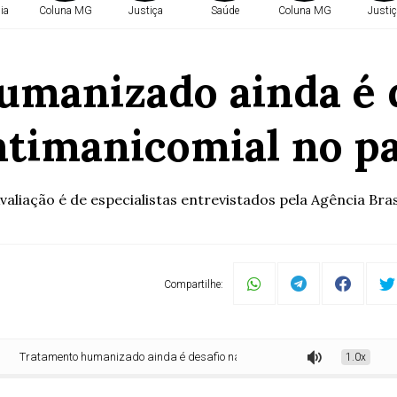
ia
Coluna MG
Justiça
Saúde
Coluna MG
Justiç
manizado ainda é d
ntimanicomial no pa
valiação é de especialistas entrevistados pela Agência Bras
Compartilhe:
amento humanizado ainda é desafio na luta antimanicomial no país
1.0x