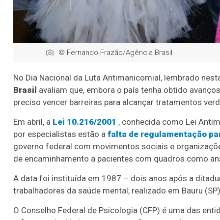
© Fernando Frazão/Agência Brasil
No Dia Nacional da Luta Antimanicomial, lembrado nesta
Brasil
avaliam que, embora o país tenha obtido avanço
preciso vencer barreiras para alcançar tratamentos ve
Em abril, a
Lei 10.216/2001
, conhecida como Lei Antim
por especialistas estão a
falta de regulamentação p
governo federal com movimentos sociais e organizaçõ
de encaminhamento a pacientes com quadros como ans
A data foi instituída em 1987 – dois anos após a ditadur
trabalhadores da saúde mental, realizado em Bauru (SP)
O Conselho Federal de Psicologia (CFP) é uma das ent