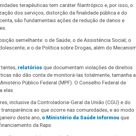
ades terapêuticas tem caráter filantrópico e, por isso, o
ização dos serviços, distorção da finalidade pública e do
escenta, são fundamentais ações de redução de danos e
es.
ição semelhante: o de Saúde; o de Assistência Social; o
Adolescente; e o de Política sobre Drogas, além do Mecanis
rtantes,
relatórios
que documentam violações de direitos
icas não dão conta de monitorá-las totalmente, tamanha a
Ministério Público Federal (MPF). O Conselho Federal de
 elas.
res, inclusive da Controladoria-Geral da União (CGU) e do
r transparência ao que ocorre nas comunidades, e ao modo
janeiro deste ano,
o Ministério da Saúde informou
que
 financiamento da Raps.