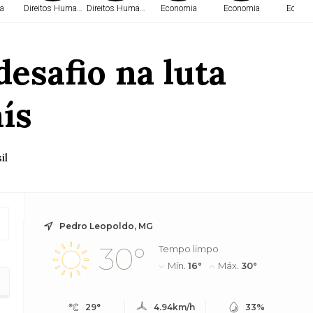
a
Direitos Humanos
Direitos Humanos
Economia
Economia
Econo
esafio na luta
ís
il
Pedro Leopoldo, MG
30°
Tempo limpo
Mín.
16°
Máx.
30°
29°
4.94km/h
33%