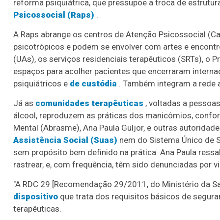
reforma psiquiátrica, que pressupõe a troca de estrut
Psicossocial (Raps)
.
A Raps abrange os centros de Atenção Psicossocial (C
psicotrópicos e podem se envolver com artes e encontr
(UAs), os serviços residenciais terapêuticos (SRTs), o 
espaços para acolher pacientes que encerraram interna
psiquiátricos e
de custódia
. Também integram a rede 
Já as
comunidades terapêuticas
, voltadas a pessoa
álcool, reproduzem as práticas dos manicômios, confo
Mental (Abrasme), Ana Paula Guljor, e outras autoridad
Assistência Social (Suas)
nem do Sistema Único de S
sem propósito bem definido na prática. Ana Paula ressalt
rastrear, e, com frequência, têm sido denunciadas por v
"A RDC 29 [Recomendação 29/2011, do Ministério da Saú
dispositivo
que trata dos requisitos básicos de segu
terapêuticas.