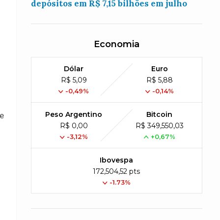
depósitos em R$ 7,15 bilhões em julho
Economia
Dólar
Euro
R$ 5,09
R$ 5,88
-0,49%
-0,14%
Peso Argentino
Bitcoin
de
R$ 0,00
R$ 349,550,03
-3,12%
+0,67%
Ibovespa
172,504,52 pts
-1.73%