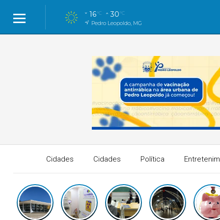
16
30
°C
°C
Pedro Leopoldo, MG
Cidades
Cidades
Política
Entreteni