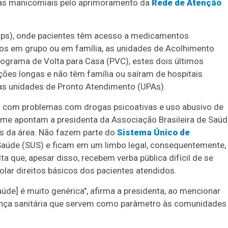
uras manicomiais pelo aprimoramento da
Rede de Atenção
aps), onde pacientes têm acesso a medicamentos
os em grupo ou em família, as unidades de Acolhimento
Programa de Volta para Casa (PVC), estes dois últimos
ções longas e não têm família ou saíram de hospitais
as unidades de Pronto Atendimento (UPAs).
s com problemas com drogas psicoativas e uso abusivo de
rme apontam a presidenta da Associação Brasileira de Saú
es da área. Não fazem parte do
Sistema Único de
aúde (SUS) e ficam em um limbo legal, consequentemente,
a que, apesar disso, recebem verba pública difícil de se
iolar direitos básicos dos pacientes atendidos.
de] é muito genérica", afirma a presidenta, ao mencionar
rança sanitária que servem como parâmetro às comunidades