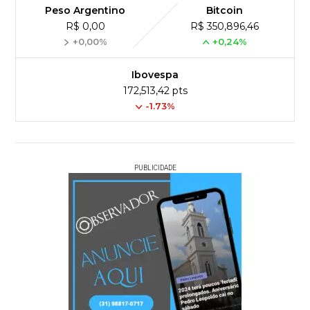
Peso Argentino
Bitcoin
R$ 0,00
R$ 350,896,46
+0,00%
+0,24%
Ibovespa
172,513,42 pts
-1.73%
PUBLICIDADE