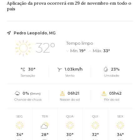
Aplicação da prova ocorrerá em 29 de novembro em todo o
país
Pedro Leopoldo, MG
32°
Tempo limpo
Mín.
19°
Máx.
33°
30°
1.03km/h
23%
Sensação
Vento
Umidade
0%
06h21
05h42
(0mm)
Chance de chuva
Nascer do sol
Pôr do sol
SEG
TER
QUA
QUI
SEX
34°
28°
30°
32°
34°