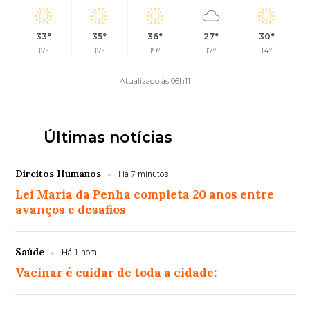
33°
35°
36°
27°
30°
17°
17°
19°
17°
14°
Atualizado às 06h11
Últimas notícias
Direitos Humanos
Há 7 minutos
Lei Maria da Penha completa 20 anos entre
avanços e desafios
Saúde
Há 1 hora
Vacinar é cuidar de toda a cidade: