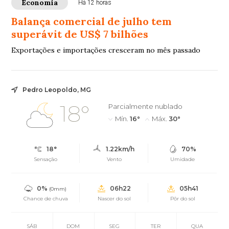
Economia
Há 12 horas
Balança comercial de julho tem
superávit de US$ 7 bilhões
Exportações e importações cresceram no mês passado
Pedro Leopoldo, MG
18°
Parcialmente nublado
Mín.
16°
Máx.
30°
18°
1.22km/h
70%
Sensação
Vento
Umidade
0%
06h22
05h41
(0mm)
Chance de chuva
Nascer do sol
Pôr do sol
SÁB
DOM
SEG
TER
QUA