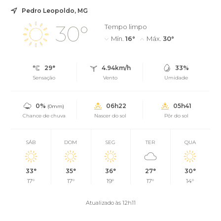
Pedro Leopoldo, MG
30°
Tempo limpo
Mín.
16°
Máx.
30°
29°
4.94km/h
33%
Sensação
Vento
Umidade
0%
06h22
05h41
(0mm)
Chance de chuva
Nascer do sol
Pôr do sol
SÁB
DOM
SEG
TER
QUA
33°
35°
36°
27°
30°
17°
17°
19°
17°
14°
Atualizado às 12h11