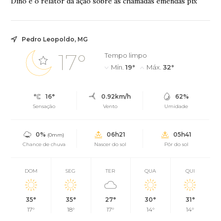
Dino é o relator da ação sobre as chamadas emendas pix
Pedro Leopoldo, MG
17°
Tempo limpo
Mín.
19°
Máx.
32°
16°
0.92km/h
62%
Sensação
Vento
Umidade
0%
06h21
05h41
(0mm)
Chance de chuva
Nascer do sol
Pôr do sol
DOM
SEG
TER
QUA
QUI
35°
35°
27°
30°
31°
17°
18°
17°
14°
14°