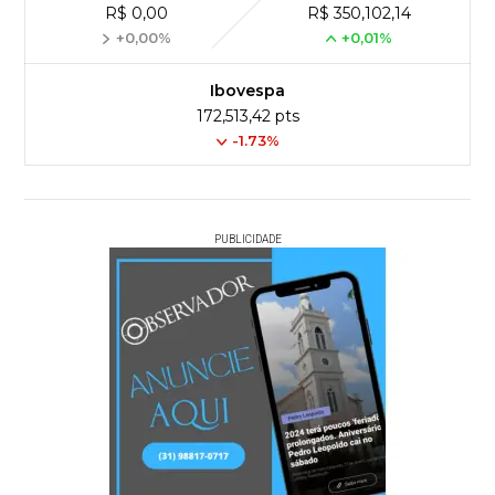
R$ 0,00
R$ 350,102,14
+0,00%
+0,01%
Ibovespa
172,513,42 pts
-1.73%
PUBLICIDADE