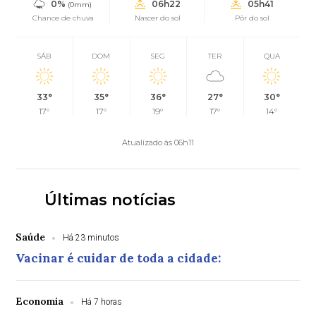
0%
06h22
05h41
(0mm)
Chance de chuva
Nascer do sol
Pôr do sol
SÁB
DOM
SEG
TER
QUA
33°
35°
36°
27°
30°
17°
17°
19°
17°
14°
Atualizado às 06h11
Últimas notícias
Saúde
Há 23 minutos
Vacinar é cuidar de toda a cidade:
Economia
Há 7 horas