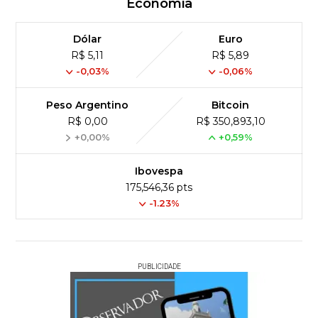
Economia
Dólar
Euro
R$ 5,11
R$ 5,89
-0,03%
-0,06%
Peso Argentino
Bitcoin
R$ 0,00
R$ 350,893,10
+0,00%
+0,59%
Ibovespa
175,546,36 pts
-1.23%
PUBLICIDADE