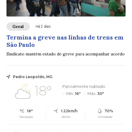
Geral
Há 2 dias
Termina a greve nas linhas de trens em
São Paulo
Sindicato mantém estado de greve para acompanhar acordo
Pedro Leopoldo, MG
18°
Parcialmente nublado
Mín.
16°
Máx.
30°
18°
1.22km/h
70%
Sensação
Vento
Umidade