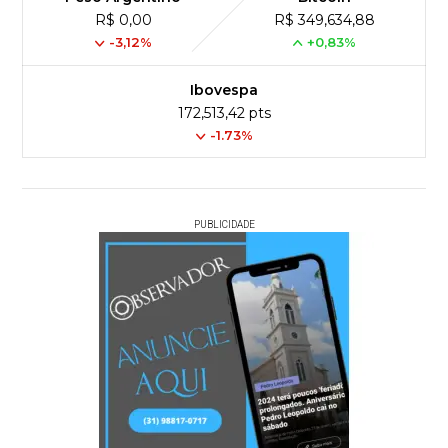
R$ 0,00
R$ 349,634,88
-3,12%
+0,83%
Ibovespa
172,513,42 pts
-1.73%
PUBLICIDADE