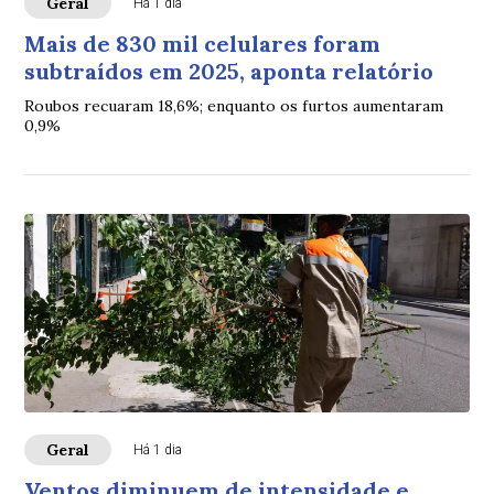
Geral
Há 1 dia
Mais de 830 mil celulares foram
subtraídos em 2025, aponta relatório
Roubos recuaram 18,6%; enquanto os furtos aumentaram
0,9%
Geral
Há 1 dia
Ventos diminuem de intensidade e