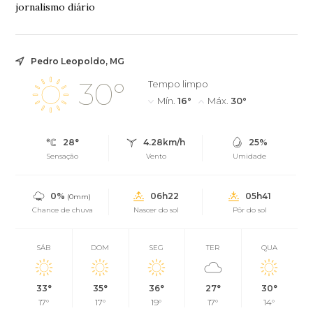
jornalismo diário
Pedro Leopoldo, MG
30°
Tempo limpo
Mín.
16°
Máx.
30°
28°
4.28km/h
25%
Sensação
Vento
Umidade
0%
06h22
05h41
(0mm)
Chance de chuva
Nascer do sol
Pôr do sol
SÁB
DOM
SEG
TER
QUA
33°
35°
36°
27°
30°
17°
17°
19°
17°
14°