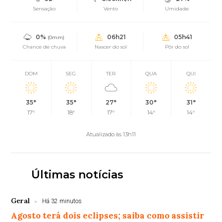
Sensação
Vento
Umidade
0%
06h21
05h41
(0mm)
Chance de chuva
Nascer do sol
Pôr do sol
DOM
SEG
TER
QUA
QUI
35°
35°
27°
30°
31°
17°
18°
17°
14°
14°
Atualizado às 13h11
Últimas notícias
Geral
Há 32 minutos
Agosto terá dois eclipses; saiba como assistir