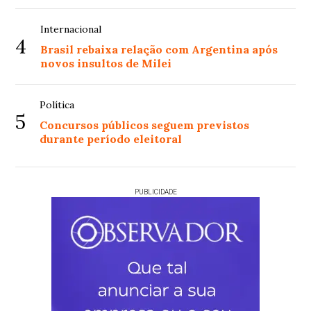
Internacional
4
Brasil rebaixa relação com Argentina após
novos insultos de Milei
Política
5
Concursos públicos seguem previstos
durante período eleitoral
PUBLICIDADE