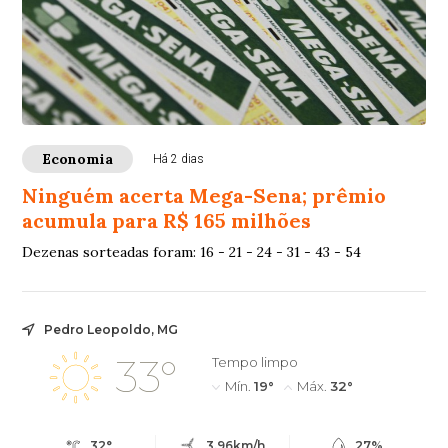
Economia
Há 2 dias
Ninguém acerta Mega-Sena; prêmio
acumula para R$ 165 milhões
Dezenas sorteadas foram: 16 - 21 - 24 - 31 - 43 - 54
Pedro Leopoldo, MG
33°
Tempo limpo
Mín.
19°
Máx.
32°
32°
3.96km/h
27%