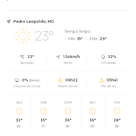
Pedro Leopoldo, MG
23°
Tempo limpo
Mín.
15°
Máx.
29°
23°
1.54km/h
52%
Sensação
Vento
Umidade
0%
06h22
05h41
(0mm)
Chance de chuva
Nascer do sol
Pôr do sol
SEX
SÁB
DOM
SEG
TER
32°
35°
36°
36°
28°
16°
17°
18°
19°
18°