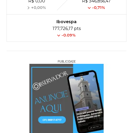
R$ 0,00
R$ 346,856,47
+0,00%
-0,71%
Ibovespa
177,726,17 pts
-0.09%
PUBLICIDADE