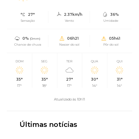
27°
2.37km/h
36%
Sensação
Vento
Umidade
0%
06h21
05h41
(0mm)
Chance de chuva
Nascer do sol
Pôr do sol
DOM
SEG
TER
QUA
QUI
35°
35°
27°
30°
31°
17°
18°
17°
14°
14°
Atualizado às 10h11
Últimas notícias