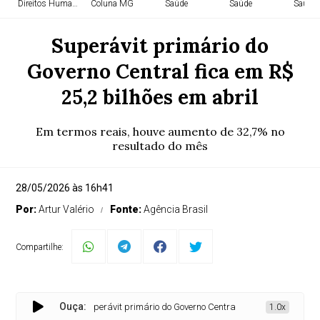
Direitos Humanos
Coluna MG
Saúde
Saúde
Saúde
Superávit primário do
Governo Central fica em R$
25,2 bilhões em abril
Em termos reais, houve aumento de 32,7% no
resultado do mês
28/05/2026 às 16h41
Por:
Artur Valério
Fonte:
Agência Brasil
Compartilhe:
Ouça:
Superávit primário do Governo Central fica em R$ 25,2 bilhões 
1.0x