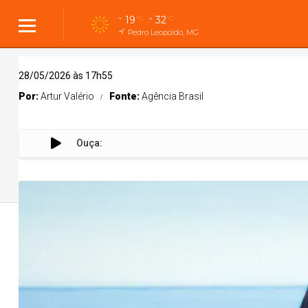
19
32
°C
°C
Pedro Leopoldo, MG
28/05/2026 às 17h55
Por:
Artur Valério
Fonte:
Agência Brasil
Ouça:
I
Cidades
Cidades
Política
Entreteni