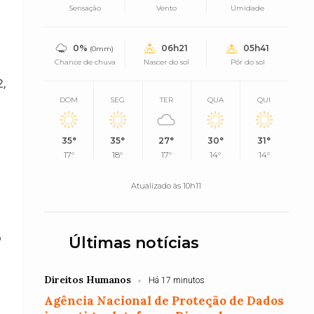
Sensação
Vento
Umidade
0%
06h21
05h41
(0mm)
Chance de chuva
Nascer do sol
Pôr do sol
2,
DOM
SEG
TER
QUA
QUI
35°
35°
27°
30°
31°
17°
18°
17°
14°
14°
Atualizado às 10h11
o
Últimas notícias
Direitos Humanos
Há 17 minutos
Agência Nacional de Proteção de Dados