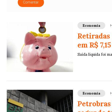
Comentar
Economia
H
Retiradas
em R$ 7,15
Saída líquida foi m
Economia
H
Petrobras 