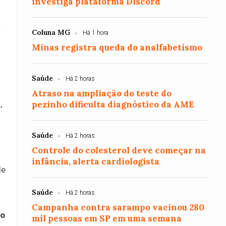
investiga plataforma Discord
r
Coluna MG
Há 1 hora
Minas registra queda do analfabetismo
Saúde
Há 2 horas
Atraso na ampliação do teste do
pezinho dificulta diagnóstico da AME
,
Saúde
Há 2 horas
Controle do colesterol deve começar na
infância, alerta cardiologista
de
Saúde
Há 2 horas
Campanha contra sarampo vacinou 280
do
mil pessoas em SP em uma semana