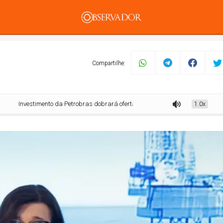
PUBLICIDADE
Compartilhe:
nvestimento da Petrobras dobrará oferta de gás natural do Nordeste
1.0x
mento
Tecnologia
Economia
Dom Walmor
Dr.