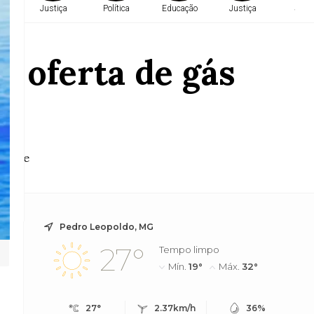
a
Justiça
Política
Educação
Justiça
Saúd
á oferta de gás
e
ergipe
Pedro Leopoldo, MG
27°
Tempo limpo
Mín.
19°
Máx.
32°
27°
2.37km/h
36%