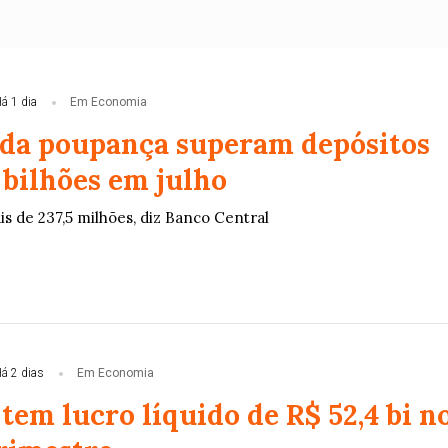
á 1 dia
Em Economia
 da poupança superam depósitos
 bilhões em julho
ais de 237,5 milhões, diz Banco Central
á 2 dias
Em Economia
tem lucro líquido de R$ 52,4 bi n