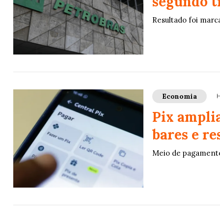
segundo t
Resultado foi marc
Economia
H
Pix ampli
bares e re
Meio de pagamento