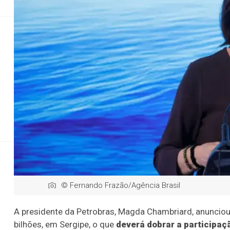
Direitos Humanos
Coluna MG
Saúde
Saúde
Saúde
Investimento d
Anúnc
© Fernando Frazão/Agência Brasil
A presidente da Petrobras, Magda Chambriard, anunciou 
bilhões, em Sergipe, o que
deverá dobrar a participaç