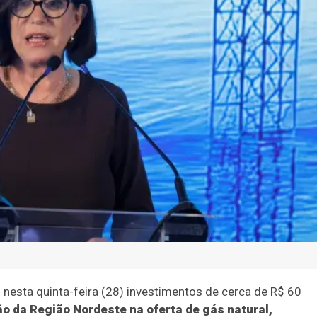
Política
Direitos Humanos
Direitos Humanos
Geral
Justiç
a Petrobras dobrar
natural do Nordest
io será feito pelo presidente Lula nesta sexta-feira, em S
nesta quinta-feira (28) investimentos de cerca de R$ 60
ão da Região Nordeste na oferta de gás natural,