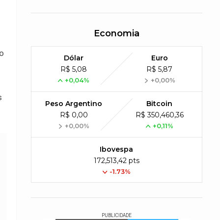
Economia
o
Dólar
Euro
R$ 5,08
R$ 5,87
+0,04%
+0,00%
s
Peso Argentino
Bitcoin
R$ 0,00
R$ 350,460,36
+0,00%
+0,11%
Ibovespa
172,513,42 pts
-1.73%
PUBLICIDADE