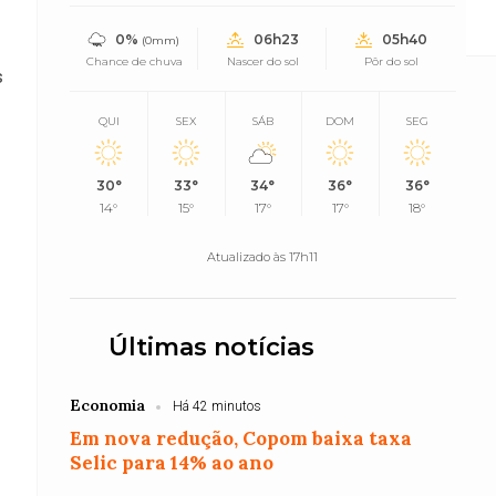
da EBC
0%
06h23
05h40
(0mm)
Chance de chuva
Nascer do sol
Pôr do sol
s
QUI
SEX
SÁB
DOM
SEG
30°
33°
34°
36°
36°
14°
15°
17°
17°
18°
Atualizado às 17h11
Últimas notícias
Economia
Há 42 minutos
Em nova redução, Copom baixa taxa
Selic para 14% ao ano