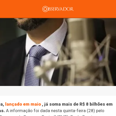
mento
Tecnologia
Economia
Dom Walmor
Dr.
a
Evento
Justiça
Geral
Geral
Educaç
 empresas já soma 
contratações
ca,
lançado em maio
, já soma mais de R$ 8 bilhões em
as.
A informação foi dada nesta quinta-feira (28) pelo