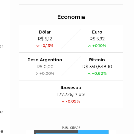
Economia
Dólar
Euro
R$ 5,12
R$ 5,92
or
-0,13%
+0,10%
Peso Argentino
Bitcoin
R$ 0,00
R$ 350,848,10
+0,00%
+0,62%
s
Ibovespa
177,726,17 pts
-0.09%
de
PUBLICIDADE
de