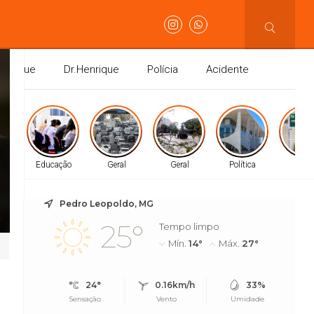
Henrique
Dr.Henrique
Polícia
Acidente
ão
Educação
Geral
Geral
Política
Gera
Pedro Leopoldo, MG
R$ 8 bilhões em
25°
Tempo limpo
Mín.
14°
Máx.
27°
24°
0.16km/h
33%
Sensação
Vento
Umidade