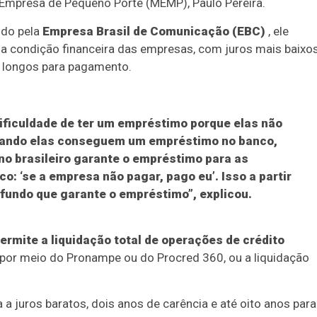
 Pereira foi entrevistado do programa Bom Dia Ministro, 
Empresa de Pequeno Porte (MEMP), Paulo Pereira.
ido pela
Empresa Brasil de Comunicação (EBC)
, ele
r a condição financeira das empresas, com juros mais baixo
s longos para pagamento.
ficuldade de ter um empréstimo porque elas não
Quando elas conseguem um empréstimo no banco,
no brasileiro garante o empréstimo para as
: ‘se a empresa não pagar, pago eu’. Isso a partir
fundo que garante o empréstimo”, explicou.
rmite a liquidação total de operações de crédito
a, por meio do Pronampe ou do Procred 360, ou a liquidação
 juros baratos, dois anos de carência e até oito anos para