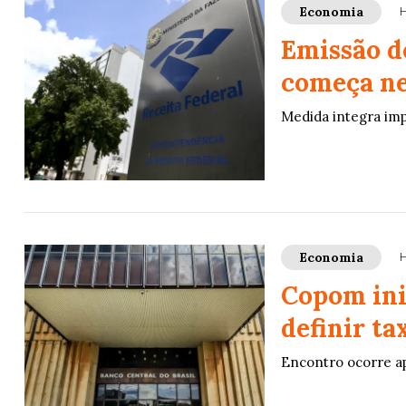
Economia
H
Emissão de
começa ne
Medida integra imp
Economia
H
Copom ini
definir ta
Encontro ocorre ap