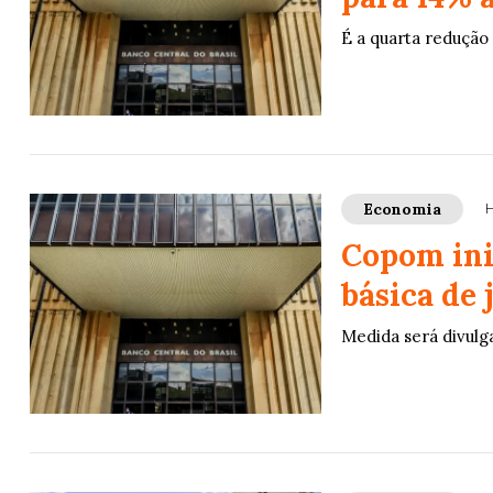
É a quarta redução
Economia
H
Copom ini
básica de 
Medida será divulg