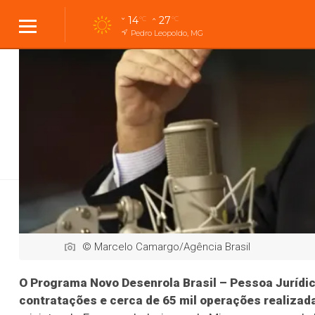
14
27
°C
°C
Pedro Leopoldo, MG
Cidades
Cidades
Política
Entreteni
Geral
Justiça
Internacional
Internacional
Polític
Desenrola para
© Marcelo Camargo/Agência Brasil
O Programa Novo Desenrola Brasil – Pessoa Jurídi
contratações e cerca de 65 mil operações realizad