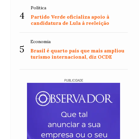
Política
4
Partido Verde oficializa apoio à
candidatura de Lula à reeleição
Economia
5
Brasil é quarto país que mais ampliou
turismo internacional, diz OCDE
PUBLICIDADE