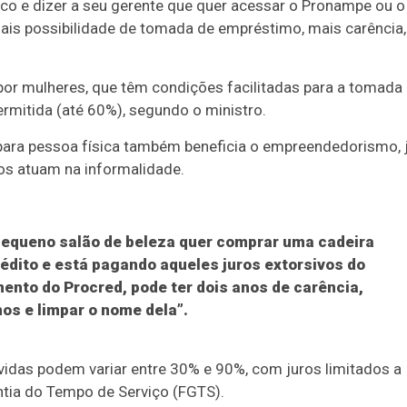
lico e dizer a seu gerente que quer acessar o Pronampe ou o
ais possibilidade de tomada de empréstimo, mais carência,
por mulheres, que têm condições facilitadas para a tomada
mitida (até 60%), segundo o ministro.
 para pessoa física também beneficia o empreendedorismo, 
os atuam na informalidade.
 pequeno salão de beleza quer comprar uma cadeira
rédito e está pagando aqueles juros extorsivos do
mento do Procred, pode ter dois anos de carência,
nos e limpar o nome dela”.
vidas podem variar entre 30% e 90%, com juros limitados a
ntia do Tempo de Serviço (FGTS).