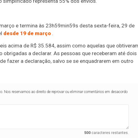
o simplificado representa 55% dos envios.
março e termina às 23h59min59s desta sexta-feira, 29 de
el
desde 19 de março
.
veis acima de R$ 35.584, assim como aquelas que obtivera
são obrigadas a declarar. As pessoas que receberam até dois
e fazer a declaração, salvo se se enquadrarem em outro
lo. Nos reservamos ao direito de reprovar ou eliminar comentários em desacordo
500
caracteres restantes.