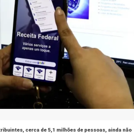
ão
Geral
Economia
Justiça
Saúde
Justiç
 do prazo, 5,1 milh
declaração do IR
eita recebeu 38,9 mi de documentos desde o início da ent
tribuintes, cerca de 5,1 milhões de pessoas, ainda não