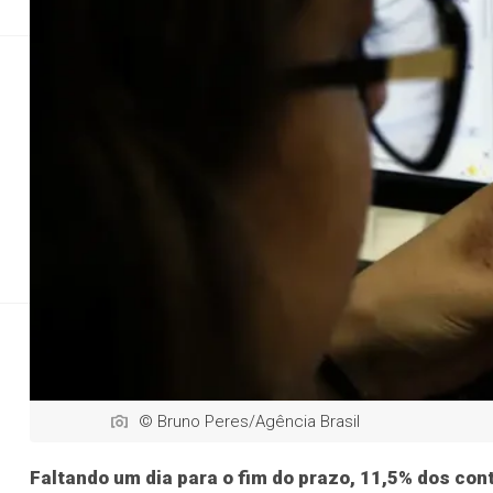
Educação
Justiça
Justiça
Saúde
Educaç
A um dia do fim
Rec
© Bruno Peres/Agência Brasil
Faltando um dia para o fim do prazo, 11,5% dos con