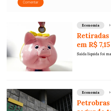
Comentar
Economia
H
Retiradas
em R$ 7,15
Saída líquida foi m
Economia
H
Petrobras 