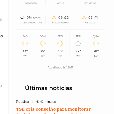
Sensação
Vento
Umidade
0%
06h22
05h41
(0mm)
e
Chance de chuva
Nascer do sol
Pôr do sol
 o
SÁB
DOM
SEG
TER
QUA
33°
35°
36°
27°
30°
17°
17°
19°
17°
14°
Atualizado às 15h11
o
Últimas notícias
Política
Há 42 minutos
TSE cria conselho para monitorar