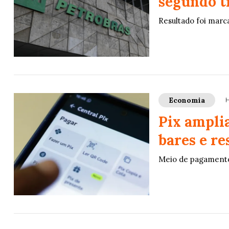
segundo t
Resultado foi marc
Economia
H
Pix ampli
bares e re
Meio de pagamento