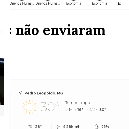
a
Direitos Humanos
Direitos Humanos
Economia
Economia
Econo
ões não enviaram
rega
Pedro Leopoldo, MG
30°
Tempo limpo
Mín.
16°
Máx.
30°
28°
4.28km/h
25%