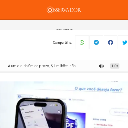
PUBLICIDADE
Compartilhe:
um dia do fim do prazo, 5,1 milhões não enviaram declaração do IR
1.0x
mento
Tecnologia
Economia
Dom Walmor
Dr.