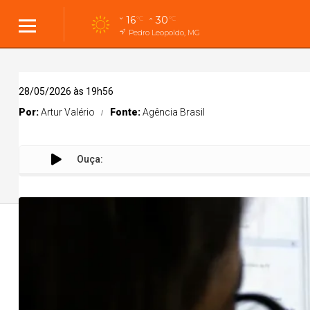
16
30
°C
°C
Pedro Leopoldo, MG
28/05/2026 às 19h56
Por:
Artur Valério
Fonte:
Agência Brasil
Ouça:
A 
Cidades
Cidades
Política
Entreteni