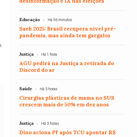
desinformação e IA nas eleições
Educação
Há 56 minutos
Saeb 2025: Brasil recupera nível pré-
pandemia, mas ainda tem gargalos
m
Justiça
Há 1 hora
AGU pedirá na Justiça a retirada do
Discord do ar
Saúde
Há 3 horas
Cirurgias plásticas de mama no SUS
crescem mais de 50% em dez anos
Justiça
Há 3 horas
Dino aciona PF após TCU apontar R$