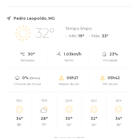
Pedro Leopoldo, MG
32°
Tempo limpo
Mín.
19°
Máx.
33°
30°
1.03km/h
23%
Sensação
Vento
Umidade
0%
06h21
05h42
(0mm)
Chance de chuva
Nascer do sol
Pôr do sol
SEG
TER
QUA
QUI
SEX
34°
28°
30°
32°
34°
18°
17°
14°
14°
16°