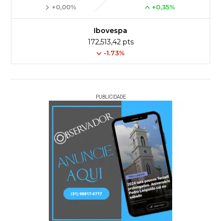
+0,00%
+0,35%
Ibovespa
172,513,42 pts
-1.73%
PUBLICIDADE