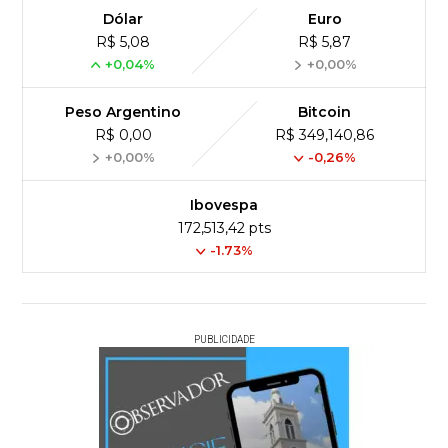
Dólar
Euro
R$ 5,08
R$ 5,87
+0,04%
+0,00%
Peso Argentino
Bitcoin
R$ 0,00
R$ 349,140,86
+0,00%
-0,26%
Ibovespa
172,513,42 pts
-1.73%
PUBLICIDADE