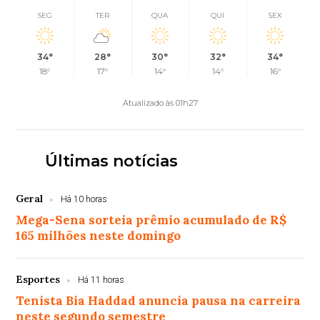
SEG
TER
QUA
QUI
SEX
34°
28°
30°
32°
34°
18°
17°
14°
14°
16°
Atualizado às 01h27
Últimas notícias
Geral
Há 10 horas
Mega-Sena sorteia prêmio acumulado de R$
165 milhões neste domingo
Esportes
Há 11 horas
Tenista Bia Haddad anuncia pausa na carreira
neste segundo semestre