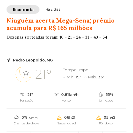
Economia
Há 2 dias
Ninguém acerta Mega-Sena; prêmio
acumula para R$ 165 milhões
Dezenas sorteadas foram: 16 - 21 - 24 - 31 - 43 - 54
Pedro Leopoldo, MG
21°
Tempo limpo
Mín.
19°
Máx.
33°
21°
0.81km/h
55%
Sensação
Vento
Umidade
0%
06h21
05h42
(0mm)
Chance de chuva
Nascer do sol
Pôr do sol