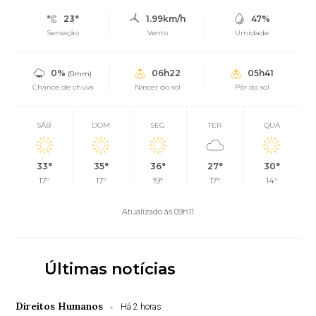
23°
1.99km/h
47%
Sensação
Vento
Umidade
0%
06h22
05h41
(0mm)
Chance de chuva
Nascer do sol
Pôr do sol
SÁB
DOM
SEG
TER
QUA
33°
35°
36°
27°
30°
17°
17°
19°
17°
14°
Atualizado às 09h11
Últimas notícias
Direitos Humanos
Há 2 horas