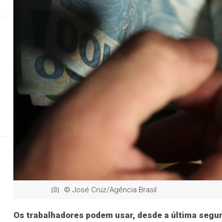
Política
Justiça
Justiça
Saúde
Educaç
Desenrola Brasi
Sal
© José Cruz/Agência Brasil
Os trabalhadores podem usar, desde a última segun