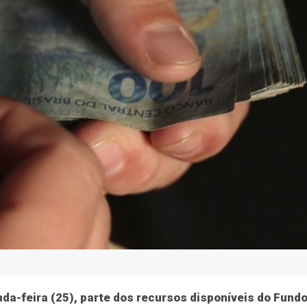
ão
Geral
Economia
Justiça
Saúde
Justiç
l: saiba como usar
dívidas em atraso
do destinado à renegociação pode ser consultado no aplica
da-feira (25), parte dos recursos disponíveis do Fund