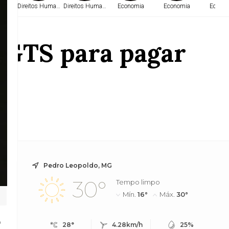
a
Direitos Humanos
Direitos Humanos
Economia
Economia
Econo
 FGTS para pagar
tivo
Pedro Leopoldo, MG
30°
Tempo limpo
Mín.
16°
Máx.
30°
o
28°
4.28km/h
25%