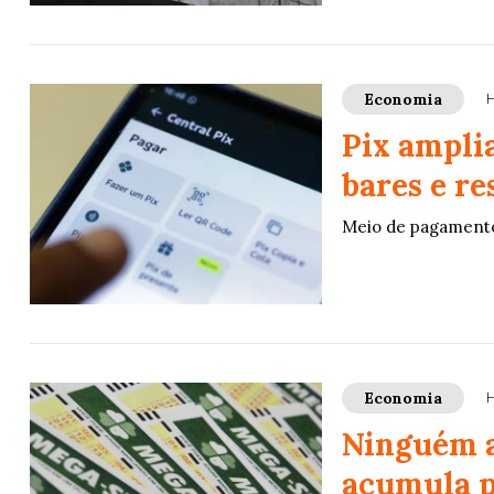
Economia
H
Pix ampli
bares e re
Meio de pagamento
Economia
H
Ninguém a
acumula p