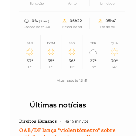
Sensação
Vento
Umidade
0%
06h22
05h41
(0mm)
Chance de chuva
Nascer do sol
Pôr do sol
s
SÁB
DOM
SEG
TER
QUA
33°
35°
36°
27°
30°
17°
17°
19°
17°
14°
Atualizado às 15h11
Últimas notícias
Direitos Humanos
Há 15 minutos
OAB/DF lança "violentômetro" sobre