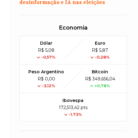
desinformação e IA nas eleições
Economia
Dólar
Euro
R$ 5,08
R$ 5,87
-0,57%
-0,28%
Peso Argentino
Bitcoin
R$ 0,00
R$ 349,656,04
-3,12%
+0,78%
Ibovespa
172,513,42 pts
-1.73%