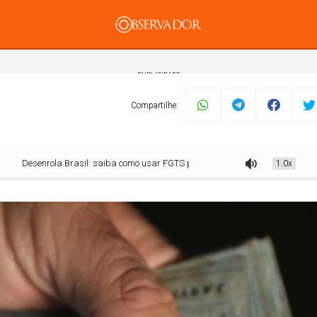
PUBLICIDADE
Compartilhe:
senrola Brasil: saiba como usar FGTS para pagar dívidas em atraso
1.0x
mento
Tecnologia
Economia
Dom Walmor
Dr.