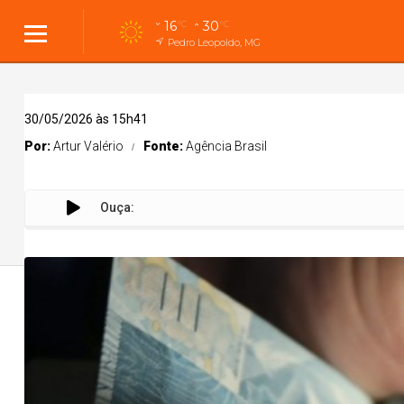
16
30
°C
°C
Pedro Leopoldo, MG
30/05/2026 às 15h41
Por:
Artur Valério
Fonte:
Agência Brasil
Ouça:
De
Cidades
Cidades
Política
Entreteni