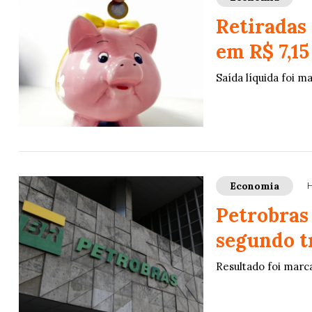
Retiradas
em R$ 7,15
Saída líquida foi m
Economia
H
Petrobras 
segundo t
Resultado foi marc