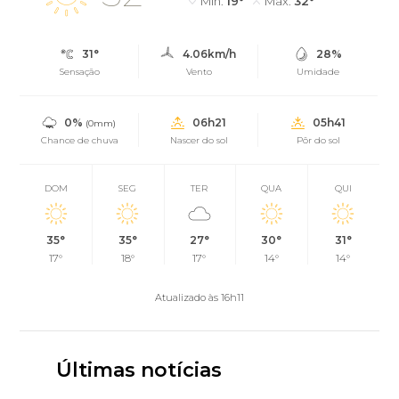
Mín.
19°
Máx.
32°
31°
4.06km/h
28%
Sensação
Vento
Umidade
0%
06h21
05h41
(0mm)
Chance de chuva
Nascer do sol
Pôr do sol
DOM
SEG
TER
QUA
QUI
35°
35°
27°
30°
31°
17°
18°
17°
14°
14°
Atualizado às 16h11
Últimas notícias