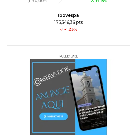
+0,00%
+1,15%
Ibovespa
175,546,36 pts
-1.23%
PUBLICIDADE