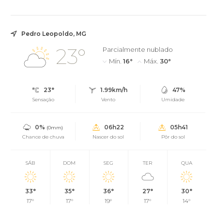
Pedro Leopoldo, MG
23°
Parcialmente nublado
Mín.
16°
Máx.
30°
23°
1.99km/h
47%
Sensação
Vento
Umidade
0%
06h22
05h41
(0mm)
Chance de chuva
Nascer do sol
Pôr do sol
SÁB
DOM
SEG
TER
QUA
33°
35°
36°
27°
30°
17°
17°
19°
17°
14°