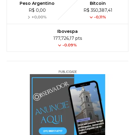
Peso Argentino
Bitcoin
R$ 0,00
R$ 350,387,41
+0,00%
-0,11%
Ibovespa
177,726,17 pts
-0.09%
PUBLICIDADE