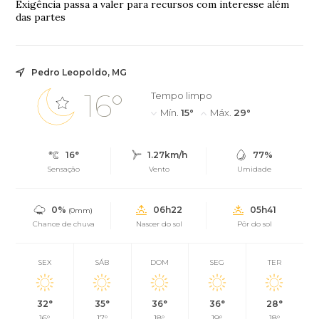
Exigência passa a valer para recursos com interesse além
das partes
Pedro Leopoldo, MG
16°
Tempo limpo
Mín.
15°
Máx.
29°
16°
1.27km/h
77%
Sensação
Vento
Umidade
0%
06h22
05h41
(0mm)
Chance de chuva
Nascer do sol
Pôr do sol
SEX
SÁB
DOM
SEG
TER
32°
35°
36°
36°
28°
16°
17°
18°
19°
18°