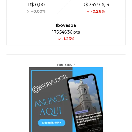
R$ 0,00
R$ 347,916,14
+0,00%
-0,26%
Ibovespa
175,546,36 pts
-1.23%
PUBLICIDADE