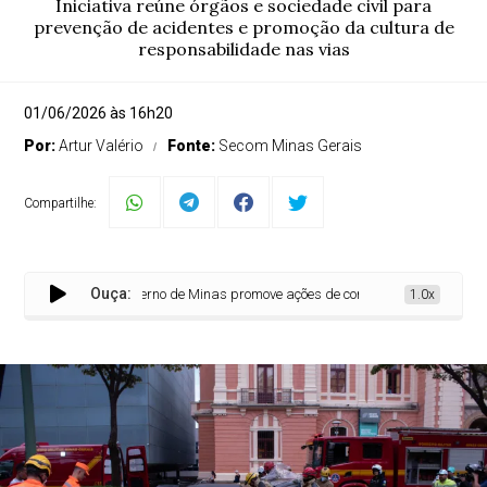
Iniciativa reúne órgãos e sociedade civil para
prevenção de acidentes e promoção da cultura de
responsabilidade nas vias
01/06/2026 às 16h20
Por:
Artur Valério
Fonte:
Secom Minas Gerais
Compartilhe:
Ouça:
Governo de Minas promove ações de conscientização no trânsit
1.0x