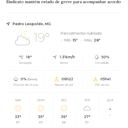
Sindicato mantém estado de greve para acompanhar acordo
Pedro Leopoldo, MG
19°
Parcialmente nublado
Mín.
15°
Máx.
28°
18°
1.31km/h
50%
Sensação
Vento
Umidade
0%
06h22
05h41
(0mm)
Chance de chuva
Nascer do sol
Pôr do sol
SÁB
DOM
SEG
TER
QUA
°
°
33°
35°
36°
27°
17°
17°
19°
17°