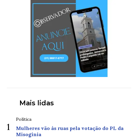
Mais lidas
Política
1
Mulheres vão às ruas pela votação do PL da
Misoginia