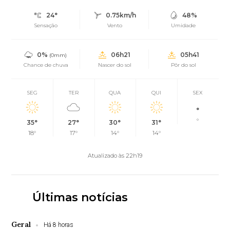
24°
0.75km/h
48%
Sensação
Vento
Umidade
0%
06h21
05h41
(0mm)
Chance de chuva
Nascer do sol
Pôr do sol
SEG
TER
QUA
QUI
SEX
°
°
35°
27°
30°
31°
18°
17°
14°
14°
Atualizado às 22h19
Últimas notícias
Geral
Há 8 horas