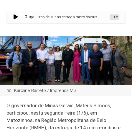
Ouça:
Governo de Minas entrega micro-ônibus e vacimóveis para amplia
1.0x
Karoline Barreto / Imprensa MG
O governador de Minas Gerais, Mateus Simões,
participou, nesta segunda-feira (1/6), em
Matozinhos, na Região Metropolitana de Belo
Horizonte (RMBH), da entrega de 14 micro-ônibus e