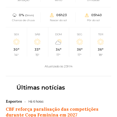
Sensação
Vento
Umidade
0%
06h23
05h40
(0mm)
Chance de chuva
Nascer do sol
Pôr do sol
SEX
SÁB
DOM
SEG
TER
30°
33°
34°
36°
36°
14°
15°
17°
17°
18°
Atualizado às 23h14
Últimas notícias
Esportes
Há 6 horas
CBF reforça paralisação das competições
durante Copa Feminina em 2027