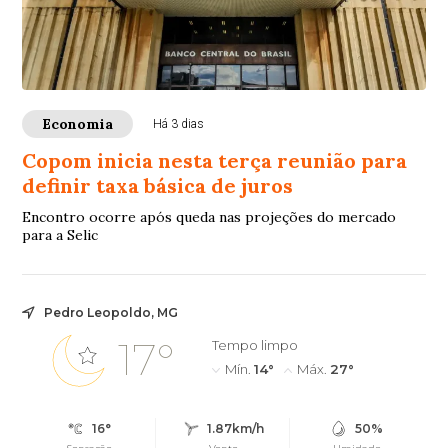
Economia
Há 3 dias
Copom inicia nesta terça reunião para
definir taxa básica de juros
Encontro ocorre após queda nas projeções do mercado
para a Selic
Pedro Leopoldo, MG
17°
Tempo limpo
Mín.
14°
Máx.
27°
16°
1.87km/h
50%