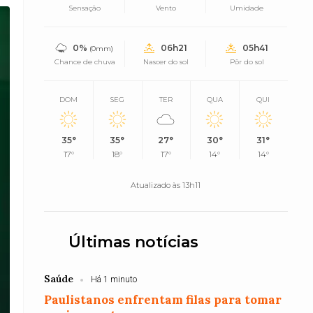
Sensação
Vento
Umidade
0%
06h21
05h41
(0mm)
Chance de chuva
Nascer do sol
Pôr do sol
DOM
SEG
TER
QUA
QUI
35°
35°
27°
30°
31°
17°
18°
17°
14°
14°
Atualizado às 13h11
Últimas notícias
Saúde
Há 1 minuto
Paulistanos enfrentam filas para tomar