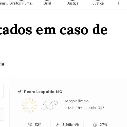
Humanos
Direitos Humanos
Geral
Justiça
Justiça
Políti
etados em caso de
ia
Pedro Leopoldo, MG
33°
Tempo limpo
Mín.
19°
Máx.
32°
32°
3.96km/h
27%