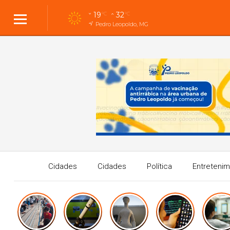
19
32
°C
°C
Pedro Leopoldo, MG
Cidades
Cidades
Política
Entreteni