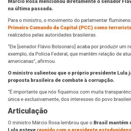
Márcio Rosa mencionou diretamente o senador Fláv
na última passada.
Para o ministro, o movimento do parlamentar fluminen
Primeiro Comando da Capital (PCC) como terrorist
realizados pelas autoridades brasileiras.
“Ele [senador Flávio Bolsonaro] acaba por produzir um r
exemplo, da Polícia Federal, que mantêm relação de at
americanas”, afirmou.
O ministro salientou que o próprio presidente Lula
proposta brasileira de combate à corrupção.
“É importante que nós fiquemos com muita transparênci
única e exclusivamente, dos interesses do povo brasileir
Articulação
O ministro Márcio Rosa lembrou que o
Brasil mantém 
Lula esteve
reunido com o presidente estaduniden