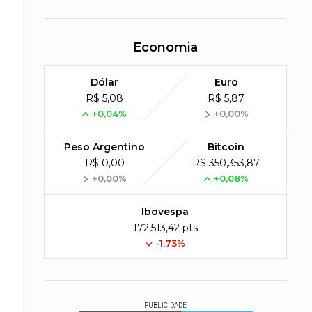
Economia
Dólar
Euro
R$ 5,08
R$ 5,87
+0,04%
+0,00%
Peso Argentino
Bitcoin
R$ 0,00
R$ 350,353,87
+0,00%
+0,08%
Ibovespa
172,513,42 pts
-1.73%
PUBLICIDADE