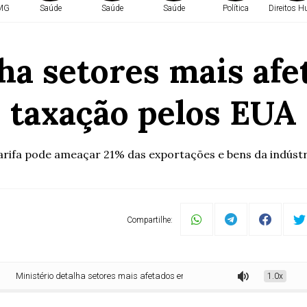
 MG
Saúde
Saúde
Saúde
Política
Direitos 
ha setores mais af
taxação pelos EUA
arifa pode ameaçar 21% das exportações e bens da indústr
Compartilhe:
istério detalha setores mais afetados em caso de taxação pelos EUA
1.0x