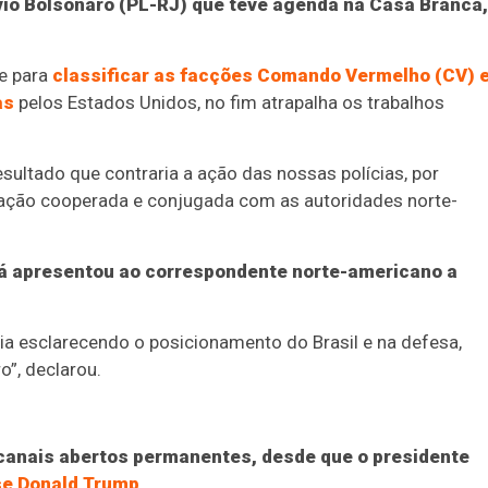
io Bolsonaro (PL-RJ) que teve agenda na Casa Branca,
se para
classificar as facções Comando Vermelho (CV) 
as
pelos Estados Unidos, no fim atrapalha os trabalhos
esultado que contraria a ação das nossas polícias, por
uação cooperada e conjugada com as autoridades norte-
 já apresentou ao correspondente norte-americano a
a esclarecendo o posicionamento do Brasil e na defesa,
o”, declarou.
canais abertos permanentes, desde que o presidente
se Donald Trump
.