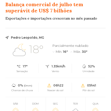
Balança comercial de julho tem
superávit de US$ 7 bilhões
Exportações e importações cresceram no mês passado
Pedro Leopoldo, MG
18°
Parcialmente nublado
Mín.
16°
Máx.
30°
17°
1.35km/h
52%
Sensação
Vento
Umidade
0%
06h22
05h41
(0mm)
Chance de chuva
Nascer do sol
Pôr do sol
SÁB
DOM
SEG
TER
QUA