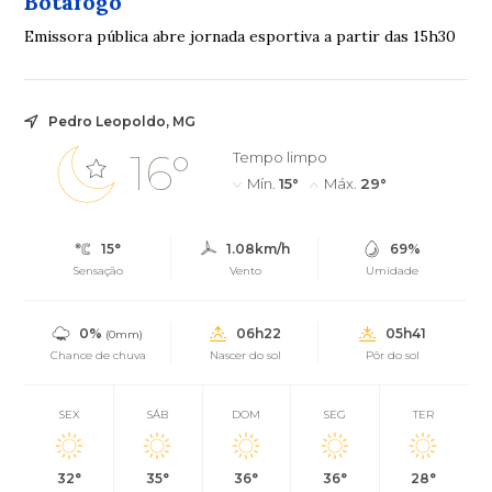
Botafogo
Emissora pública abre jornada esportiva a partir das 15h30
Pedro Leopoldo, MG
16°
Tempo limpo
Mín.
15°
Máx.
29°
15°
1.08km/h
69%
Sensação
Vento
Umidade
0%
06h22
05h41
(0mm)
Chance de chuva
Nascer do sol
Pôr do sol
SEX
SÁB
DOM
SEG
TER
32°
35°
36°
36°
28°