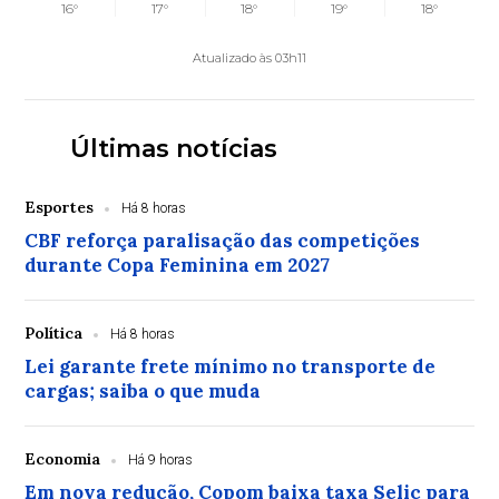
16°
17°
18°
19°
18°
Atualizado às 03h11
Últimas notícias
Esportes
Há 8 horas
CBF reforça paralisação das competições
durante Copa Feminina em 2027
Política
Há 8 horas
Lei garante frete mínimo no transporte de
cargas; saiba o que muda
Economia
Há 9 horas
Em nova redução, Copom baixa taxa Selic para