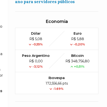
ano para servidores públicos
Economia
mo
Dólar
Euro
R$ 5,08
R$ 5,88
-0,55%
-0,20%
ra
Peso Argentino
Bitcoin
R$ 0,00
R$ 348,756,80
-3,12%
+0,51%
a
or
Ibovespa
172,556,66 pts
-1.69%
as