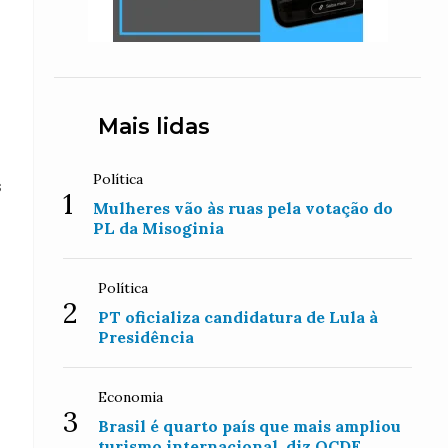
Mais lidas
Política
s
1
Mulheres vão às ruas pela votação do
PL da Misoginia
Política
2
PT oficializa candidatura de Lula à
Presidência
o
Economia
3
Brasil é quarto país que mais ampliou
turismo internacional, diz OCDE