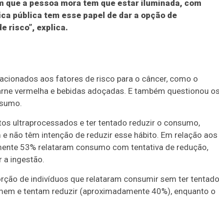
a em que a pessoa mora tem que estar iluminada, com
tica pública tem esse papel de dar a opção de
 risco”, explica.
acionados aos fatores de risco para o câncer, como o
arne vermelha e bebidas adoçadas. E também questionou o
nsumo.
os ultraprocessados e ter tentado reduzir o consumo,
não têm intenção de reduzir esse hábito. Em relação aos
mente 53% relataram consumo com tentativa de redução,
 a ingestão.
orção de indivíduos que relataram consumir sem ter tentad
omem e tentam reduzir (aproximadamente 40%), enquanto o