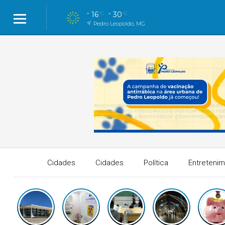
16
30
°C
°C
Pedro Leopoldo, MG
Cidades
Cidades
Política
Entreteni