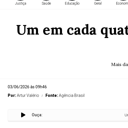
Justiça
Saúde
Educação
Geral
Econom
Um em cada quatr
Mais da
03/06/2026 às 09h46
Por:
Artur Valério
Fonte:
Agência Brasil
Ouça:
Um em cad