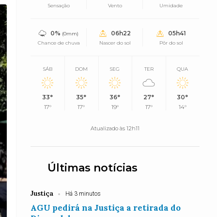
Sensação
Vento
Umidade
0%
06h22
05h41
(0mm)
Chance de chuva
Nascer do sol
Pôr do sol
SÁB
DOM
SEG
TER
QUA
33°
35°
36°
27°
30°
17°
17°
19°
17°
14°
Atualizado às 12h11
Últimas notícias
Justiça
Há 3 minutos
AGU pedirá na Justiça a retirada do