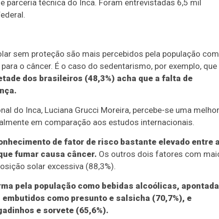
e parceria técnica do Inca. Foram entrevistadas 6,5 mil
ederal.
olar sem proteção são mais percebidos pela população co
 para o câncer. É o caso do sedentarismo, por exemplo, que
ade dos brasileiros (48,3%) acha que a falta de
ença.
nal do Inca, Luciana Grucci Moreira, percebe-se uma melho
ialmente em comparação aos estudos internacionais.
onhecimento de fator de risco bastante elevado entre 
 que fumar causa câncer.
Os outros dois fatores com mai
osição solar excessiva (88,3%).
rma pela população como bebidas alcoólicas, apontad
 embutidos como presunto e salsicha (70,7%), e
adinhos e sorvete (65,6%).