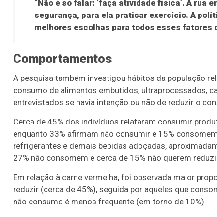
“Não é só falar: ‘faça atividade física’. A ru
segurança, para ela praticar exercício. A polí
melhores escolhas para todos esses fatores de
Comportamentos
A pesquisa também investigou hábitos da população rel
consumo de alimentos embutidos, ultraprocessados, c
entrevistados se havia intenção ou não de reduzir o co
Cerca de 45% dos indivíduos relataram consumir produt
enquanto 33% afirmam não consumir e 15% consomem e 
refrigerantes e demais bebidas adoçadas, aproximada
27% não consomem e cerca de 15% não querem reduzir
Em relação à carne vermelha, foi observada maior prop
reduzir (cerca de 45%), seguida por aqueles que cons
não consumo é menos frequente (em torno de 10%).