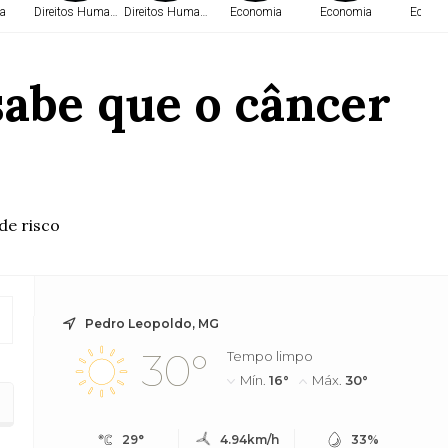
a
Direitos Humanos
Direitos Humanos
Economia
Economia
Econo
sabe que o câncer
de risco
Pedro Leopoldo, MG
30°
Tempo limpo
Mín.
16°
Máx.
30°
29°
4.94km/h
33%