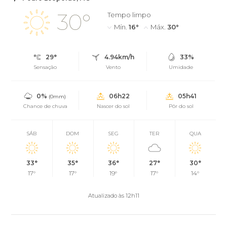
30°
Tempo limpo
Mín.
16°
Máx.
30°
29°
4.94km/h
33%
Sensação
Vento
Umidade
0%
06h22
05h41
(0mm)
Chance de chuva
Nascer do sol
Pôr do sol
SÁB
DOM
SEG
TER
QUA
33°
35°
36°
27°
30°
17°
17°
19°
17°
14°
Atualizado às 12h11