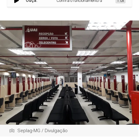
Ouça:
Confira o funcionamento das UAIs no feriado de C
1.0x
Seplag-MG / Divulgação