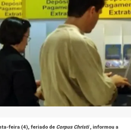
a
Política
Educação
Justiça
Saúde
Justiç
atendimento presen
Corpus Christi
PIX funcionará 24 horas por dia
a-feira (4), feriado de
Corpus Christi
, informou a