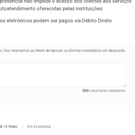
presencial não impede o acesso dos clientes aos serviços
utoatendimento oferecidas pelas instituições.
s eletrônicos podem ser pagos via Débito Direto
lo. Nos reservamos ao direito de reprovar ou eliminar comentários em desacordo
500
caracteres restantes.
á 15 horas
Em Economia