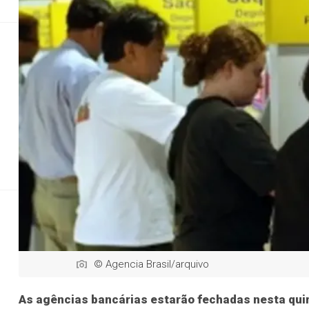
Direitos Humanos
Direitos Humanos
Geral
Justiça
Justiç
Bancos não terão 
© Agencia Brasil/arquivo
As agências bancárias estarão fechadas nesta quint