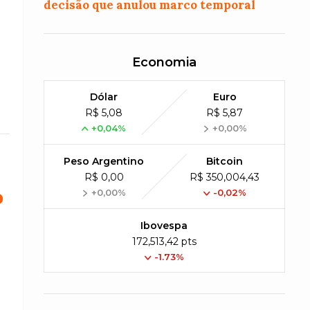
decisão que anulou marco temporal
Economia
Dólar
Euro
R$ 5,08
R$ 5,87
+0,04%
+0,00%
Peso Argentino
Bitcoin
R$ 0,00
R$ 350,004,43
o
+0,00%
-0,02%
Ibovespa
172,513,42 pts
-1.73%