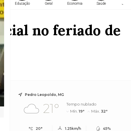
a
Educação
Geral
Economia
Saúde
Justi
cial no feriado de
Pedro Leopoldo, MG
21°
Tempo nublado
Mín.
19°
Máx.
32°
20°
1.25km/h
45%