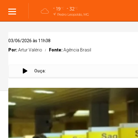
19
32
°C
°C
Pedro Leopoldo, MG
03/06/2026 às 11h38
Por:
Artur Valério
Fonte:
Agência Brasil
Ouça:
Banc
Cidades
Cidades
Política
Entreteni