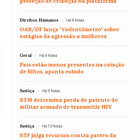
proteção de crianças na plataforma
Direitos Humanos
Há 9 horas
OAB/DF lança "violentômetro" sobre
estágios da agressão a mulheres
Geral
Há 9 horas
Pais estão menos presentes na criação
de filhos, aponta estudo
Justiça
Há 9 horas
STM determina perda de patente de
militar acusado de transmitir HIV
Justiça
Há 10 horas
STF julga recursos contra partes da