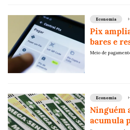
Economia
H
Pix ampli
bares e re
Meio de pagamento
Economia
H
Ninguém a
acumula p