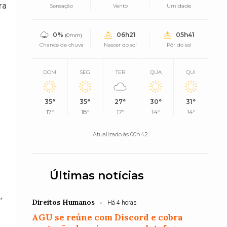
ra
Sensação
Vento
Umidade
0%
06h21
05h41
(0mm)
Chance de chuva
Nascer do sol
Pôr do sol
DOM
SEG
TER
QUA
QUI
35°
35°
27°
30°
31°
17°
18°
17°
14°
14°
Atualizado às 00h42
Últimas notícias
,
Direitos Humanos
Há 4 horas
AGU se reúne com Discord e cobra