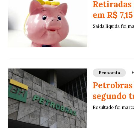
Retiradas
em R$ 7,15
Saída líquida foi m
Economia
H
Petrobras 
segundo t
Resultado foi marc