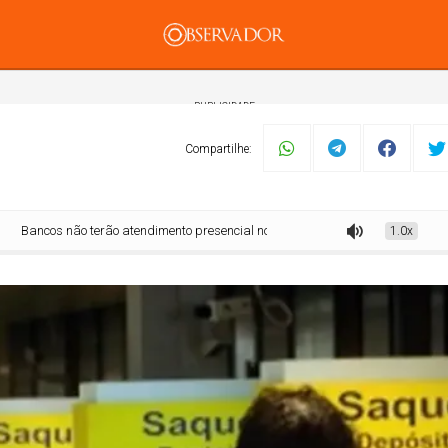
PUBLICIDADE
Compartilhe:
os não terão atendimento presencial no feriado de Corpus Christi
1.0x
mento
Tecnologia
Economia
Dom Walmor
Dr.