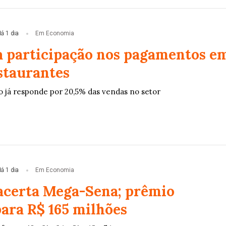
á 1 dia
Em Economia
a participação nos pagamentos e
staurantes
 já responde por 20,5% das vendas no setor
á 1 dia
Em Economia
certa Mega-Sena; prêmio
ara R$ 165 milhões