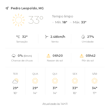
Pedro Leopoldo, MG
33°
Tempo limpo
Mín.
18°
Máx.
33°
32°
2.48km/h
27%
Sensação
Vento
Umidade
0%
06h20
05h42
(0mm)
Chance de chuva
Nascer do sol
Pôr do sol
TER
QUA
QUI
SEX
SÁB
29°
29°
31°
33°
34°
16°
14°
14°
16°
17°
Atualizado às 14h11