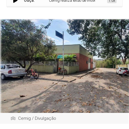
Ouça:
Cemig realiza leilão de imóveis em diversas regiões
1.0x
Cemig / Divulgação