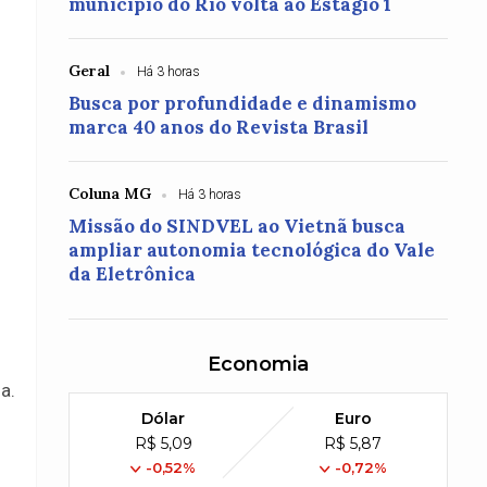
município do Rio volta ao Estágio 1
Geral
Há 3 horas
Busca por profundidade e dinamismo
marca 40 anos do Revista Brasil
Coluna MG
Há 3 horas
Missão do SINDVEL ao Vietnã busca
ampliar autonomia tecnológica do Vale
da Eletrônica
Economia
a.
Dólar
Euro
R$ 5,09
R$ 5,87
-0,52%
-0,72%