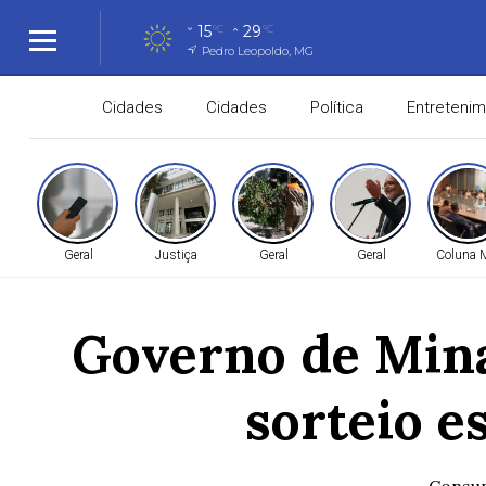
15
29
°C
°C
Pedro Leopoldo, MG
Cidades
Cidades
Política
Entreteni
Geral
Justiça
Geral
Geral
Coluna
Governo de Mina
sorteio e