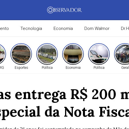
mento
Tecnologia
Economia
Dom Walmor
Dr.
 MG
Esportes
Política
Economia
Política
Geral
s entrega R$ 200 m
special da Nota Fisc