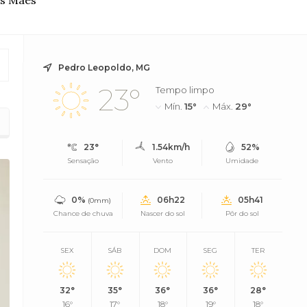
as Mães
Pedro Leopoldo, MG
23°
Tempo limpo
Mín.
15°
Máx.
29°
ra
23°
1.54km/h
52%
Sensação
Vento
Umidade
0%
06h22
05h41
(0mm)
Chance de chuva
Nascer do sol
Pôr do sol
SEX
SÁB
DOM
SEG
TER
32°
35°
36°
36°
28°
16°
17°
18°
19°
18°