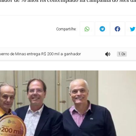
idor de 76 anos foi contemplado na campanha do Mês d
Compartilhe:
 Minas entrega R$ 200 mil a ganhador do sorteio especial da Nota Fiscal Minei
1.0x