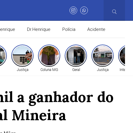
Henrique
Dr.Henrique
Polícia
Acidente
Justiça
Coluna MG
Geral
Justiça
Internac
il a ganhador do
al Mineira