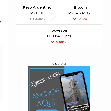
Peso Argentino
Bitcoin
R$ 0,00
R$ 348,439,27
+0,00%
-0,10%
a
Ibovespa
176,684,66 pts
-0.59%
PUBLICIDADE