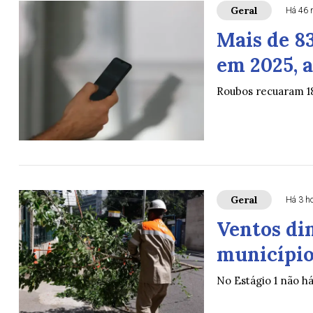
Geral
Há 46 
Mais de 8
em 2025, a
Roubos recuaram 1
Geral
Há 3 h
Ventos di
município 
No Estágio 1 não h