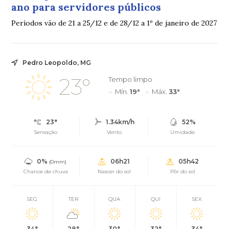
ano para servidores públicos
Períodos vão de 21 a 25/12 e de 28/12 a 1º de janeiro de 2027
Pedro Leopoldo, MG
23°
Tempo limpo
Mín.
19°
Máx.
33°
23°
1.34km/h
52%
Sensação
Vento
Umidade
0%
06h21
05h42
(0mm)
Chance de chuva
Nascer do sol
Pôr do sol
SEG
TER
QUA
QUI
SEX
34°
28°
30°
32°
34°