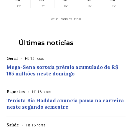
18°
17°
14°
14°
16°
Atualizado às 08h11
Últimas notícias
Geral
Há 15 horas
Mega-Sena sorteia prêmio acumulado de R$
165 milhões neste domingo
Esportes
Há 16 horas
Tenista Bia Haddad anuncia pausa na carreira
neste segundo semestre
Saúde
Há 16 horas