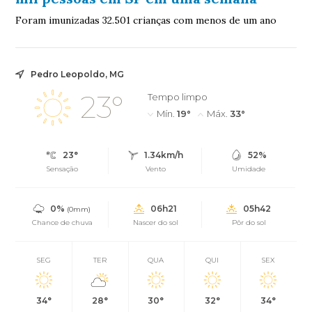
Foram imunizadas 32.501 crianças com menos de um ano
Pedro Leopoldo, MG
23°
Tempo limpo
Mín.
19°
Máx.
33°
23°
1.34km/h
52%
Sensação
Vento
Umidade
0%
06h21
05h42
(0mm)
Chance de chuva
Nascer do sol
Pôr do sol
SEG
TER
QUA
QUI
SEX
34°
28°
30°
32°
34°