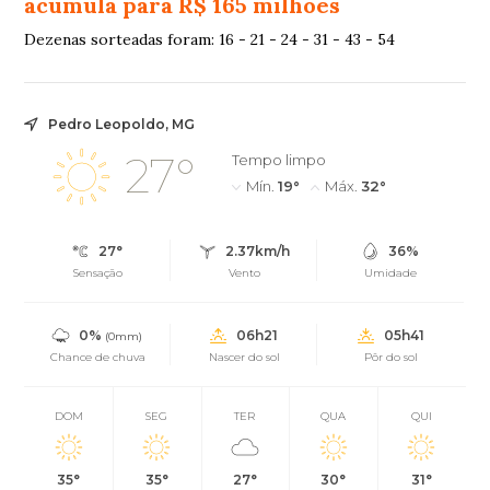
acumula para R$ 165 milhões
Dezenas sorteadas foram: 16 - 21 - 24 - 31 - 43 - 54
Pedro Leopoldo, MG
27°
Tempo limpo
Mín.
19°
Máx.
32°
27°
2.37km/h
36%
Sensação
Vento
Umidade
0%
06h21
05h41
(0mm)
Chance de chuva
Nascer do sol
Pôr do sol
DOM
SEG
TER
QUA
QUI
35°
35°
27°
30°
31°