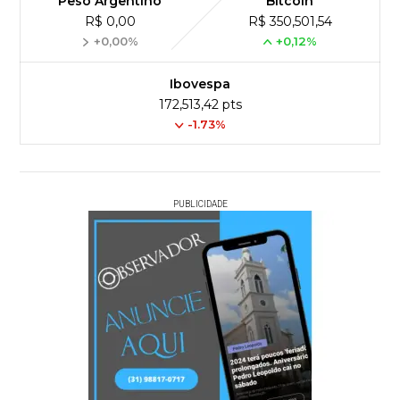
Peso Argentino
Bitcoin
R$ 0,00
R$ 350,501,54
+0,00%
+0,12%
Ibovespa
172,513,42 pts
-1.73%
PUBLICIDADE